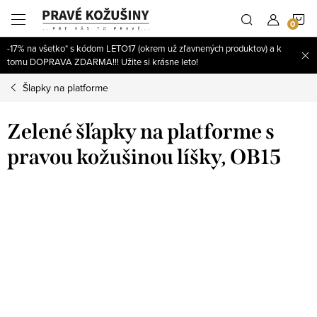
Prejsť
N
na
obsah
-17% na všetko* s kódom LETO17 (okrem už zľavnených produktov) a k
K
tomu DOPRAVA ZDARMA!!! Užite si krásne leto!
Šlapky na platforme
Zelené šľapky na platforme s
pravou kožušinou líšky, OB15