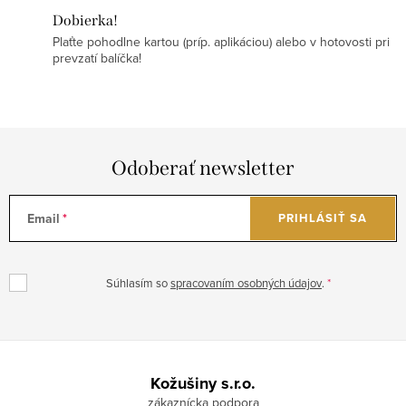
Dobierka!
Plaťte pohodlne kartou (príp. aplikáciou) alebo v hotovosti pri
prevzatí balíčka!
Odoberať newsletter
Email
PRIHLÁSIŤ SA
Súhlasím so
spracovaním osobných údajov
.
Z
á
Kožušiny s.r.o.