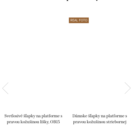
REAL FOTO
Svetlosivé šľapky na platforme s
Dámske šľapky na platforme s
pravou kožušinou líšky, OB15
pravou kožušinou striebornej
líšky, OB15