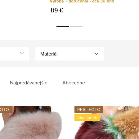
Výroba + doručenie - cca 30 dní!
89 €
e
Materiál
Najpredávanejšie
Abecedne
FOTO
REAL FOTO
Viac farieb