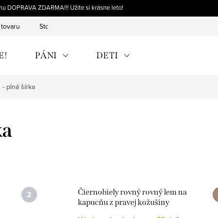
omu DOPRAVA ZDARMA!!! Užite si krásne leto!
 tovaru
Storno objednávky
Výmena tovaru
Reklamácia 
E!
PÁNI
DETI
- plná šírka
ka
Čiernobiely rovný rovný lem na
kapucňu z pravej kožušiny
mývala, rôzne dĺžky, L01