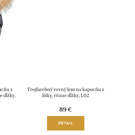
ucňu z
Trojfarebný rovný lem na kapucňu z
e dĺžky,
líšky, rôzne dĺžky, L02
89 €
DETAIL