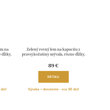
em na
Zelený rovný lem na kapucňu z
 dĺžky,
pravej kožušiny mývala, rôzne dĺžky,
L01
89 €
DETAIL
 dní!
Výroba + doručenie - cca 30 dní!