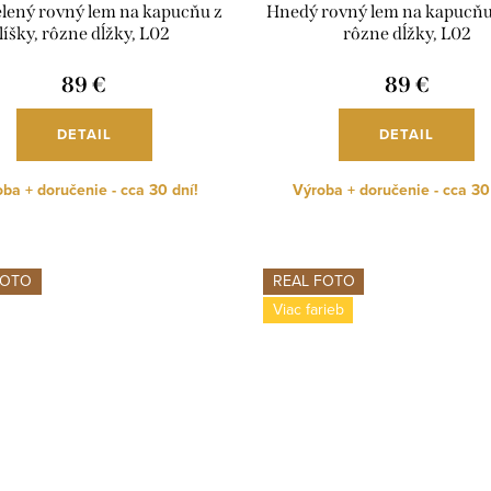
elený rovný lem na kapucňu z
Hnedý rovný lem na kapucňu 
líšky, rôzne dĺžky, L02
rôzne dĺžky, L02
89 €
89 €
DETAIL
DETAIL
ba + doručenie - cca 30 dní!
Výroba + doručenie - cca 30
FOTO
REAL FOTO
Viac farieb