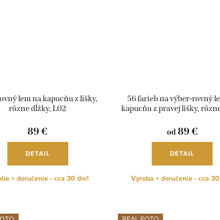
rovný lem na kapucňu z líšky,
56 farieb na výber-rovný l
rôzne dĺžky, L02
kapucňu z pravej líšky, rôzne
L02
89 €
89 €
od
DETAIL
DETAIL
ba + doručenie - cca 30 dní!
Výroba + doručenie - cca 30
FOTO
REAL FOTO