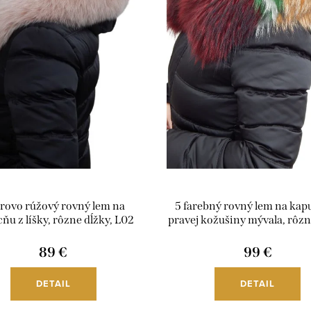
rovo rúžový rovný lem na
5 farebný rovný lem na kap
ňu z líšky, rôzne dĺžky, L02
pravej kožušiny mývala, rôzn
L01
89 €
99 €
DETAIL
DETAIL