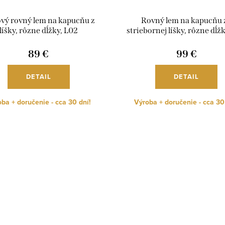
vý rovný lem na kapucňu z
Rovný lem na kapucňu 
líšky, rôzne dĺžky, L02
striebornej líšky, rôzne dĺž
89 €
99 €
DETAIL
DETAIL
ba + doručenie - cca 30 dní!
Výroba + doručenie - cca 30