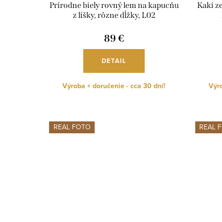
Prírodne biely rovný lem na kapucňu
Kaki z
z líšky, rôzne dĺžky, L02
89 €
DETAIL
Výroba + doručenie - cca 30 dní!
Výro
REAL FOTO
REAL 