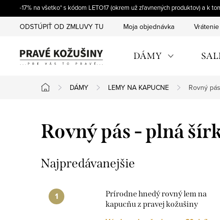
Prejsť
-17% na všetko* s kódom LETO17 (okrem už zľavnených produktov) a k t
na
ODSTÚPIŤ OD ZMLUVY TU
Moja objednávka
Vrátenie
obsah
DÁMY
SAL
DÁMY
LEMY NA KAPUCNE
Rovný pás 
Domov
Rovný pás - plná šír
Najpredávanejšie
Prírodne hnedý rovný lem na
kapucňu z pravej kožušiny
mývala, rôzne dĺžky, L01