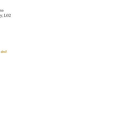
zo
ky, L02
 dní!