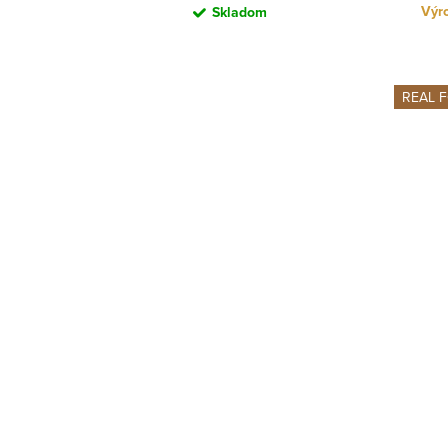
Výro
Skladom
REAL 