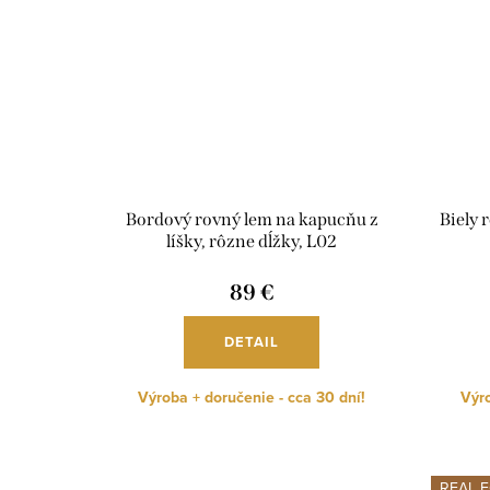
Bordový rovný lem na kapucňu z
Biely 
líšky, rôzne dĺžky, L02
89 €
DETAIL
Výroba + doručenie - cca 30 dní!
Výro
REAL 