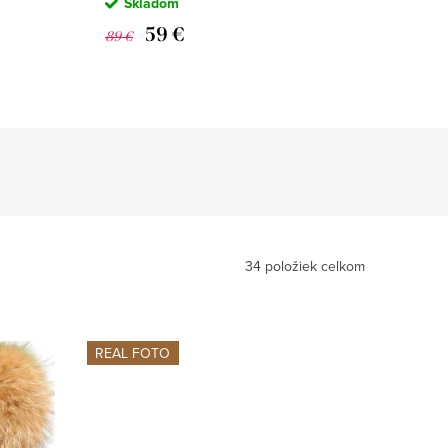
Skladom
59 €
89 €
34
položiek celkom
REAL FOTO