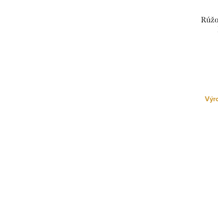
Rúžo
Výro