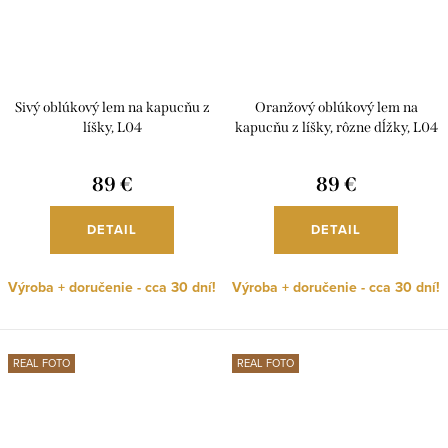
Sivý oblúkový lem na kapucňu z
Oranžový oblúkový lem na
líšky, L04
kapucňu z líšky, rôzne dĺžky, L04
89 €
89 €
DETAIL
DETAIL
Výroba + doručenie - cca 30 dní!
Výroba + doručenie - cca 30 dní!
REAL FOTO
REAL FOTO