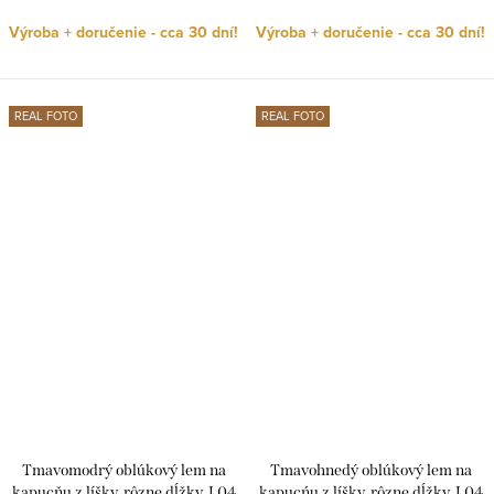
Výroba + doručenie - cca 30 dní!
Výroba + doručenie - cca 30 dní!
REAL FOTO
REAL FOTO
Tmavomodrý oblúkový lem na
Tmavohnedý oblúkový lem na
kapucňu z líšky, rôzne dĺžky, L04
kapucńu z líšky, rôzne dĺžky, L04