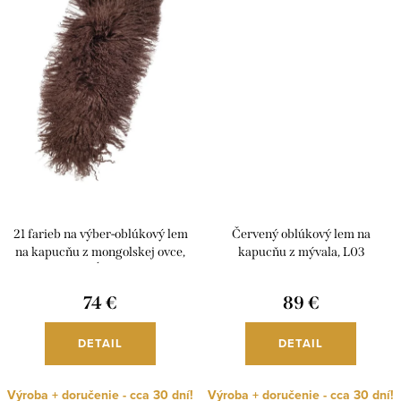
21 farieb na výber-oblúkový lem
Červený oblúkový lem na
na kapucňu z mongolskej ovce,
kapucňu z mývala, L03
rôzne dĺžky, L08
74 €
89 €
DETAIL
DETAIL
Výroba + doručenie - cca 30 dní!
Výroba + doručenie - cca 30 dní!