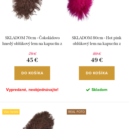
k
d
t
u
o
k
v
t
o
SKLADOM 70cm - Čokoládovo
SKLADOM 80cm - Hot pink
hnedý oblúkový lem na kapucňu z
oblúkový lem na kapucňu z
v
mongolskej ovce, L08
mongolskej ovce, L08
79 €
89 €
45 €
49 €
DO KOŠÍKA
DO KOŠÍKA
Vypredané, neobjednávajte!
Skladom
Viac farieb
REAL FOTO