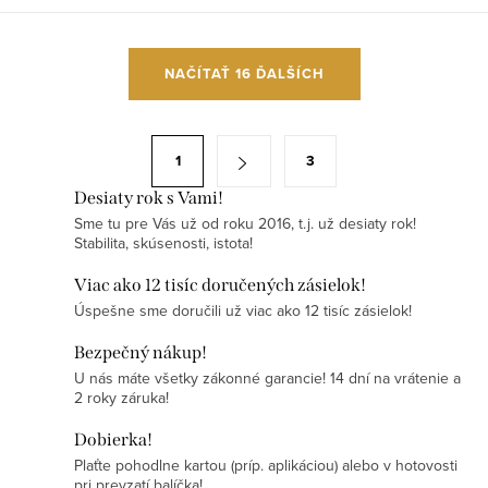
O
NAČÍTAŤ 16 ĎALŠÍCH
v
l
á
S
1
3
d
t
a
Desiaty rok s Vami!
r
Sme tu pre Vás už od roku 2016, t.j. už desiaty rok!
c
á
Stabilita, skúsenosti, istota!
i
n
e
Viac ako 12 tisíc doručených zásielok!
k
Úspešne sme doručili už viac ako 12 tisíc zásielok!
p
o
r
v
Bezpečný nákup!
v
U nás máte všetky zákonné garancie! 14 dní na vrátenie a
a
k
2 roky záruka!
n
y
i
Dobierka!
v
Plaťte pohodlne kartou (príp. aplikáciou) alebo v hotovosti
e
ý
pri prevzatí balíčka!