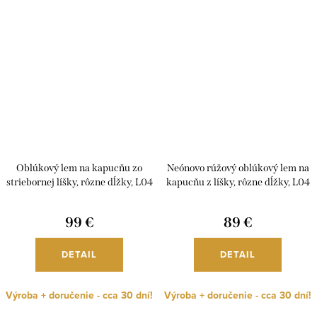
Oblúkový lem na kapucňu zo
Neónovo rúžový oblúkový lem na
striebornej líšky, rôzne dĺžky, L04
kapucňu z líšky, rôzne dĺžky, L04
99 €
89 €
DETAIL
DETAIL
Výroba + doručenie - cca 30 dní!
Výroba + doručenie - cca 30 dní!