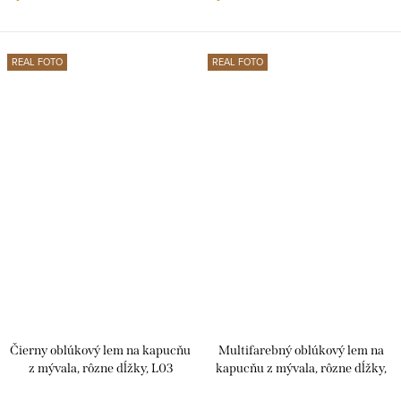
REAL FOTO
REAL FOTO
Čierny oblúkový lem na kapucňu
Multifarebný oblúkový lem na
z mývala, rôzne dĺžky, L03
kapucňu z mývala, rôzne dĺžky,
L03