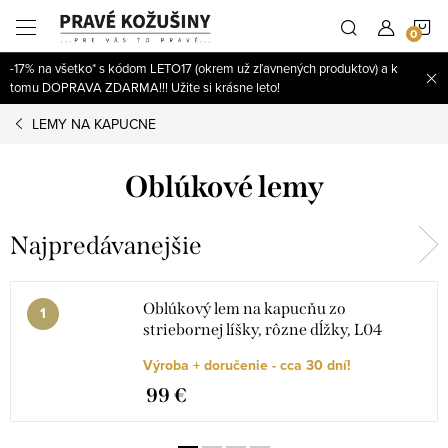
Prejsť
N
na
obsah
-17% na všetko* s kódom LETO17 (okrem už zľavnených produktov) a k
K
tomu DOPRAVA ZDARMA!!! Užite si krásne leto!
LEMY NA KAPUCNE
Oblúkové lemy
Najpredávanejšie
Oblúkový lem na kapucňu zo
striebornej líšky, rôzne dĺžky, L04
Výroba + doručenie - cca 30 dní!
99 €