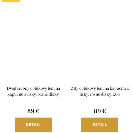
Dvojfarebný oblúkový lem na
Žltý oblúkový lem na kapucňu z
kapucňu z líšky, rôzne dĺžky,
líšky, rôzne dĺžky, L04
rôzne farby, L07
89 €
89 €
DETAIL
DETAIL