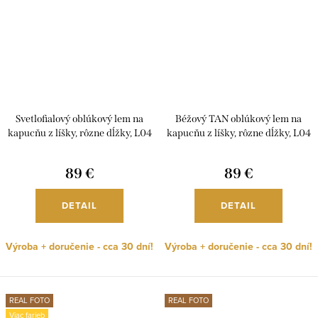
Svetlofialový oblúkový lem na
Béžový TAN oblúkový lem na
kapucňu z líšky, rôzne dĺžky, L04
kapucňu z líšky, rôzne dĺžky, L04
89 €
89 €
DETAIL
DETAIL
Výroba + doručenie - cca 30 dní!
Výroba + doručenie - cca 30 dní!
REAL FOTO
REAL FOTO
Viac farieb