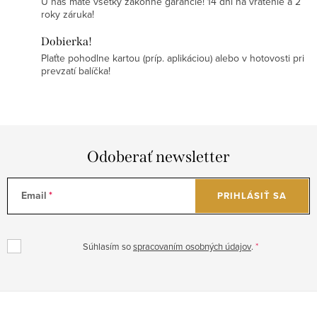
U nás máte všetky zákonné garancie! 14 dní na vrátenie a 2
roky záruka!
Dobierka!
Plaťte pohodlne kartou (príp. aplikáciou) alebo v hotovosti pri
prevzatí balíčka!
Odoberať newsletter
Email
PRIHLÁSIŤ SA
Súhlasím so
spracovaním osobných údajov
.
Z