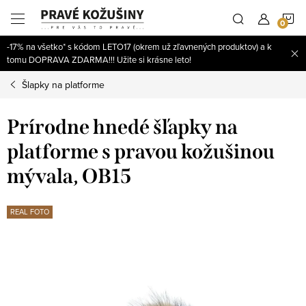
Prejsť
N
na
obsah
-17% na všetko* s kódom LETO17 (okrem už zľavnených produktov) a k
K
tomu DOPRAVA ZDARMA!!! Užite si krásne leto!
Šlapky na platforme
Prírodne hnedé šľapky na
platforme s pravou kožušinou
mývala, OB15
REAL FOTO