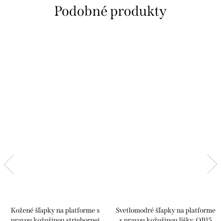
Kožené šľapky na platforme s
Svetlomodré šľapky na platforme
pravou kožušinou striebornej
s pravou kožušinou líšky, OB15