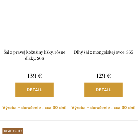
Šál z pravej kožušiny líšky, rôzne
Dlhý šál z mongolskej ovce, S65
dĺžky, S66
139 €
129 €
DETAIL
DETAIL
Výroba + doručenie - cca 30 dní!
Výroba + doručenie - cca 30 dní!
REAL FOTO