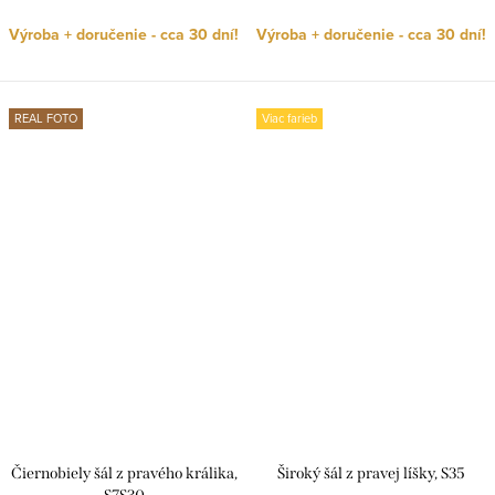
Výroba + doručenie - cca 30 dní!
Výroba + doručenie - cca 30 dní!
REAL FOTO
Viac farieb
Čiernobiely šál z pravého králika,
Široký šál z pravej líšky, S35