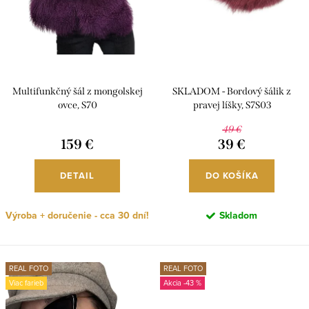
k
d
t
u
o
k
v
t
o
Multifunkčný šál z mongolskej
SKLADOM - Bordový šálik z
ovce, S70
pravej líšky, S7S03
v
49 €
159 €
39 €
DETAIL
DO KOŠÍKA
Výroba + doručenie - cca 30 dní!
Skladom
REAL FOTO
REAL FOTO
Viac farieb
-43 %