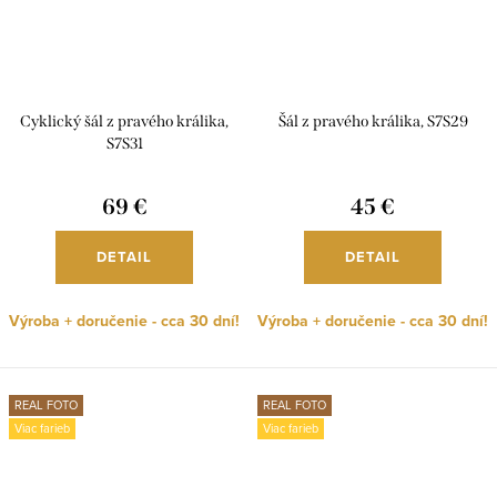
Cyklický šál z pravého králika,
Šál z pravého králika, S7S29
S7S31
69 €
45 €
DETAIL
DETAIL
Výroba + doručenie - cca 30 dní!
Výroba + doručenie - cca 30 dní!
REAL FOTO
REAL FOTO
Viac farieb
Viac farieb