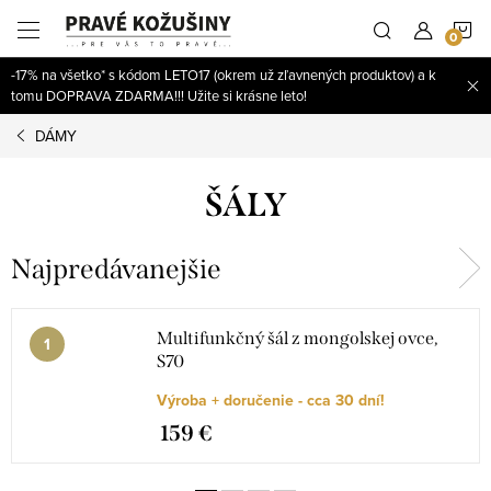
Prejsť
N
na
obsah
-17% na všetko* s kódom LETO17 (okrem už zľavnených produktov) a k
K
tomu DOPRAVA ZDARMA!!! Užite si krásne leto!
DÁMY
ŠÁLY
Najpredávanejšie
Multifunkčný šál z mongolskej ovce,
S70
Výroba + doručenie - cca 30 dní!
159 €