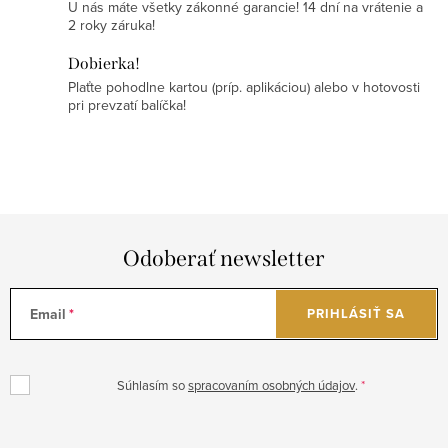
U nás máte všetky zákonné garancie! 14 dní na vrátenie a
p
2 roky záruka!
i
Dobierka!
s
Plaťte pohodlne kartou (príp. aplikáciou) alebo v hotovosti
u
pri prevzatí balíčka!
Odoberať newsletter
Email
PRIHLÁSIŤ SA
Súhlasím so
spracovaním osobných údajov
.