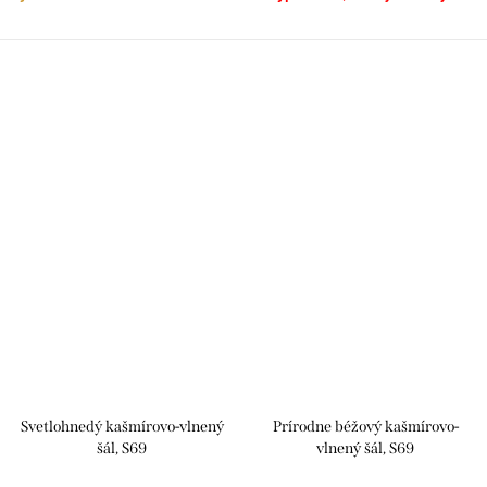
Svetlohnedý kašmírovo-vlnený
Prírodne béžový kašmírovo-
šál, S69
vlnený šál, S69