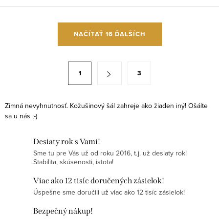
O
NAČÍTAŤ 16 ĎALŠÍCH
v
l
á
S
1
3
d
t
a
r
c
á
Zimná nevyhnutnosť. Kožušinový šál zahreje ako žiaden iný! Ošálte
i
sa u nás ;-)
n
e
k
p
Desiaty rok s Vami!
o
Sme tu pre Vás už od roku 2016, t.j. už desiaty rok!
r
v
Stabilita, skúsenosti, istota!
v
a
k
Viac ako 12 tisíc doručených zásielok!
n
y
Úspešne sme doručili už viac ako 12 tisíc zásielok!
i
v
e
Bezpečný nákup!
ý