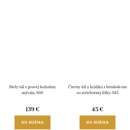
Biely šál z pravej kožušiny
Čierny šál z králika s brmbolcom
mývala, S60
zo striebornej líšky, S45
139 €
45 €
DO KOŠÍKA
DO KOŠÍKA