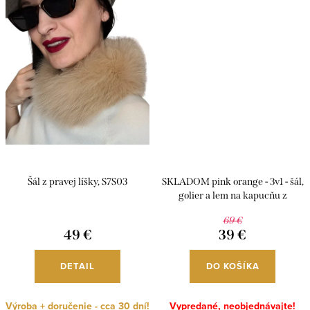
Šál z pravej líšky, S7S03
SKLADOM pink orange - 3v1 - šál,
golier a lem na kapucňu z
pravého mývala, S7S18
69 €
49 €
39 €
DETAIL
DO KOŠÍKA
Výroba + doručenie - cca 30 dní!
Vypredané, neobjednávajte!