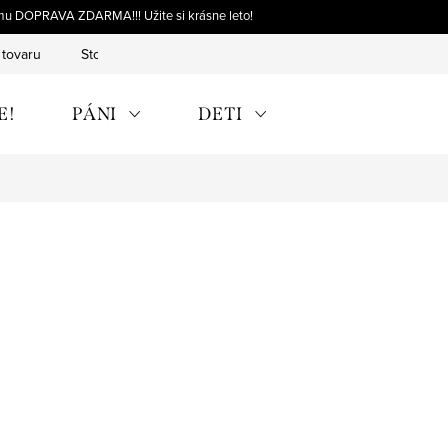
omu DOPRAVA ZDARMA!!! Užite si krásne leto!
 tovaru
Storno objednávky
Výmena tovaru
Reklamácia 
E!
PÁNI
DETI