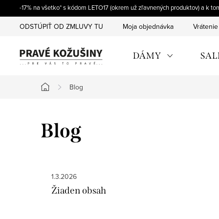
Prejsť
-17% na všetko* s kódom LETO17 (okrem už zľavnených produktov) a k t
na
ODSTÚPIŤ OD ZMLUVY TU
Moja objednávka
Vrátenie
obsah
DÁMY
SAL
Blog
Domov
Blog
V
1.3.2026
ý
Žiaden obsah
p