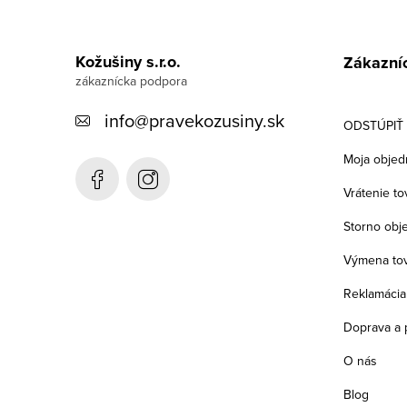
Z
k
á
y
Kožušiny s.r.o.
Zákazníc
p
v
ý
ä
info
@
pravekozusiny.sk
ODSTÚPIŤ
p
t
Moja objed
i
i
Vrátenie to
s
e
u
Storno obj
Výmena to
Reklamácia
Doprava a 
O nás
Blog