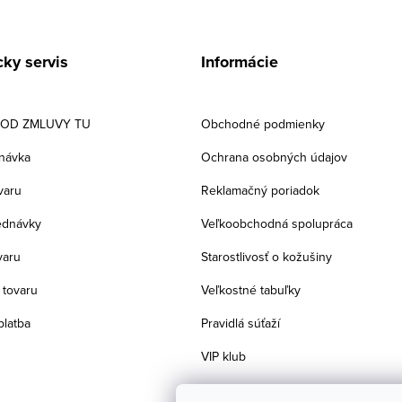
ky servis
Informácie
 OD ZMLUVY TU
Obchodné podmienky
návka
Ochrana osobných údajov
varu
Reklamačný poriadok
ednávky
Veľkoobchodná spolupráca
varu
Starostlivosť o kožušiny
 tovaru
Veľkostné tabuľky
platba
Pravidlá súťaží
VIP klub