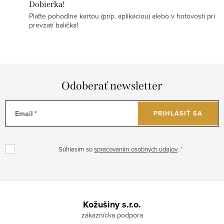
Dobierka!
Plaťte pohodlne kartou (príp. aplikáciou) alebo v hotovosti pri
prevzatí balíčka!
Odoberať newsletter
Email
PRIHLÁSIŤ SA
Súhlasím so
spracovaním osobných údajov
.
Z
á
Kožušiny s.r.o.
p