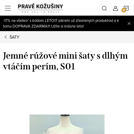
Prejsť
N
na
obsah
-17% na všetko* s kódom LETO17 (okrem už zľavnených produktov) a k
K
tomu DOPRAVA ZDARMA!!! Užite si krásne leto!
ŠATY
Jemné rúžové mini šaty s dlhým
vtáčím perím, S01