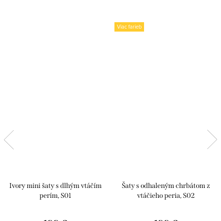
Viac farieb
Ivory mini šaty s dlhým vtáčím
Šaty s odhaleným chrbátom z
perím, S01
vtáčieho peria, S02