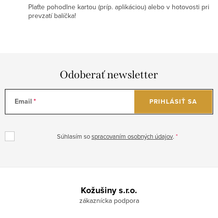
Plaťte pohodlne kartou (príp. aplikáciou) alebo v hotovosti pri
prevzatí balíčka!
Odoberať newsletter
Email
PRIHLÁSIŤ SA
Súhlasím so
spracovaním osobných údajov
.
Z
á
Kožušiny s.r.o.
p