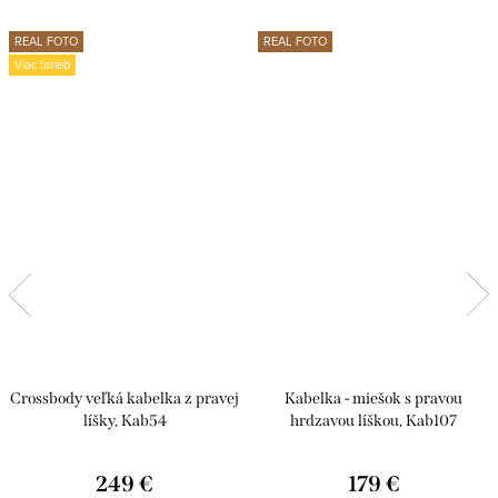
REAL FOTO
REAL FOTO
Viac farieb
Crossbody veľká kabelka z pravej
Kabelka - miešok s pravou
líšky, Kab54
hrdzavou líškou, Kab107
249 €
179 €