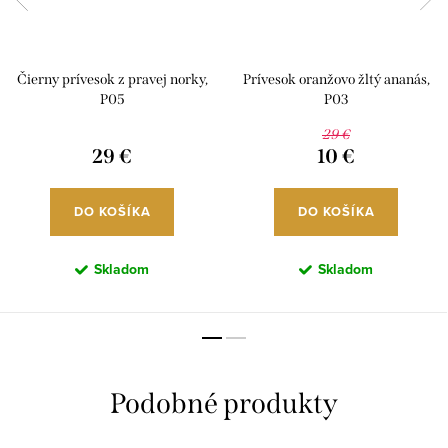
Čierny prívesok z pravej norky,
Prívesok oranžovo žltý ananás,
P05
P03
29 €
29 €
10 €
DO KOŠÍKA
DO KOŠÍKA
Skladom
Skladom