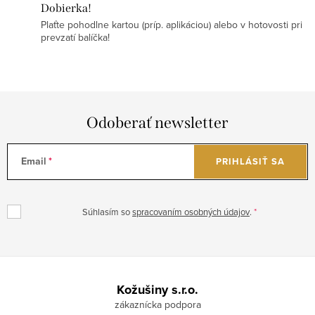
Dobierka!
Plaťte pohodlne kartou (príp. aplikáciou) alebo v hotovosti pri
prevzatí balíčka!
Odoberať newsletter
Email
PRIHLÁSIŤ SA
Súhlasím so
spracovaním osobných údajov
.
Z
á
Kožušiny s.r.o.
p