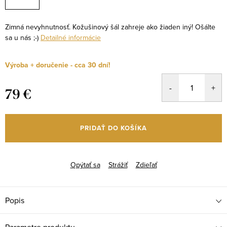
Zimná nevyhnutnosť. Kožušinový šál zahreje ako žiaden iný! Ošálte
sa u nás ;-)
Detailné informácie
Výroba + doručenie - cca 30 dní!
79 €
Jednotková
cena:
PRIDAŤ DO KOŠÍKA
Opýtať sa
Strážiť
Zdieľať
Popis