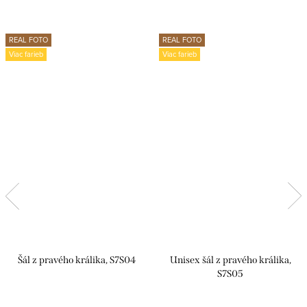
REAL FOTO
REAL FOTO
Viac farieb
Viac farieb
Šál z pravého králika, S7S04
Unisex šál z pravého králika,
S7S05