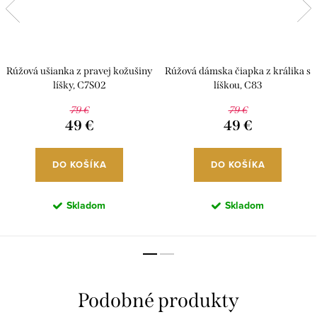
Rúžová ušianka z pravej kožušiny
Rúžová dámska čiapka z králika s
líšky, C7S02
líškou, C83
79 €
79 €
49 €
49 €
DO KOŠÍKA
DO KOŠÍKA
Skladom
Skladom