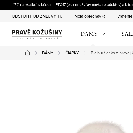
Prejsť
-17% na všetko* s kódom LETO17 (okrem už zľavnených produktov) a k t
na
ODSTÚPIŤ OD ZMLUVY TU
Moja objednávka
Vrátenie
obsah
DÁMY
SAL
DÁMY
ČIAPKY
Biela ušianka z pravej 
Domov