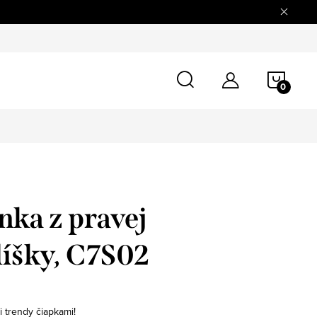
tovaru
Doprava a platba
O nás
Blog
Kontaktné úd
NÁKU
KOŠÍ
nka z pravej
líšky, C7S02
i trendy čiapkami!