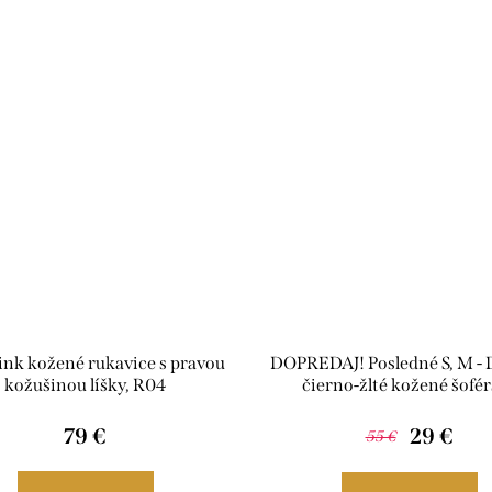
ink kožené rukavice s pravou
DOPREDAJ! Posledné S, M -
kožušinou líšky, R04
čierno-žlté kožené šofé
rukavice, R44
79 €
29 €
55 €