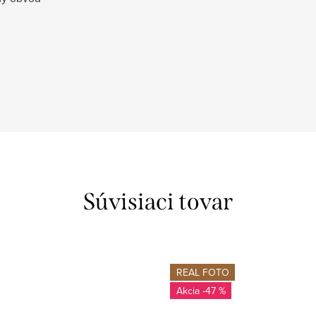
Súvisiaci tovar
REAL FOTO
-47 %