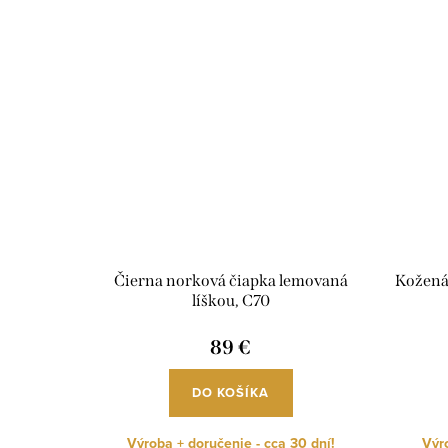
Čierna norková čiapka lemovaná
Kožená
líškou, C70
89 €
DO KOŠÍKA
Výroba + doručenie - cca 30 dní!
Výro