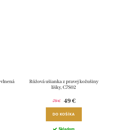
-vlnená
Rúžová ušianka z pravej kožušiny
líšky, C7S02
49 €
79 €
DO KOŠÍKA
Skladom