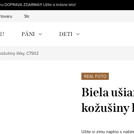
omu DOPRAVA ZDARMA!!! Užite si krásne leto!
 tovaru
Storno objednávky
Výmena tovaru
Reklamácia 
E!
PÁNI
DETI
kožušiny líšky, C7S02
REAL FOTO
Biela ušia
kožušiny 
Užite si zimu naplno s našim