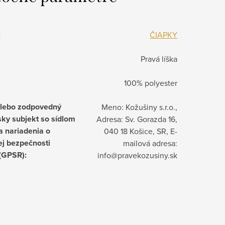
:
ČIAPKY
Pravá líška
100% polyester
alebo zodpovedný
Meno: Kožušiny s.r.o.,
ky subjekt so sídlom
Adresa: Sv. Gorazda 16,
a nariadenia o
040 18 Košice, SR, E-
j bezpečnosti
mailová adresa:
 (GPSR)
:
info@pravekozusiny.sk