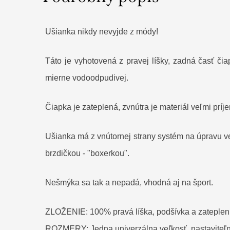
Ušianka nikdy nevyjde z módy!
Táto je vyhotovená z pravej líšky, zadná časť čia
mierne vodoodpudivej.
Čiapka je zateplená, zvnútra je materiál veľmi prí
Ušianka má z vnútornej strany systém na úpravu veľk
brzdičkou - "boxerkou".
Nešmýka sa tak a nepadá, vhodná aj na šport.
ZLOŽENIE: 100% pravá líška, podšívka a zateplen
ROZMERY: Jedna univerzálna veľkosť, nastaviteľ