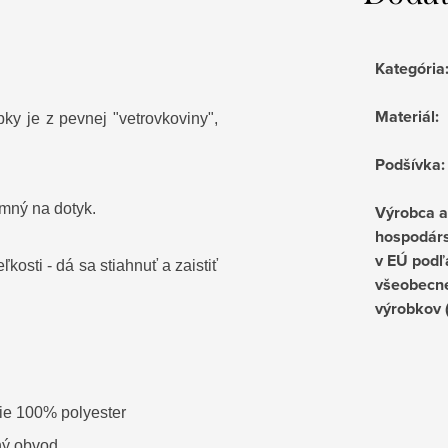
Kategória
Materiál
:
pky je z pevnej "vetrovkoviny",
Podšívka
:
jemný na dotyk.
Výrobca 
hospodárs
v EÚ podľ
osti - dá sa stiahnuť a zaistiť
všeobecne
výrobkov
ie 100% polyester
ný obvod