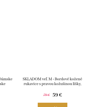
 Dámske
SKLADOM veľ. M - Bordové kožené
rske
rukavice s pravou kožušinou líšky,
R04
59 €
79 €