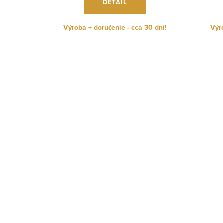
DETAIL
Výroba + doručenie - cca 30 dní!
Výro