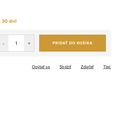
 30 dní!
PRIDAŤ DO KOŠÍKA
Opýtať sa
Strážiť
Zdieľať
Tlač