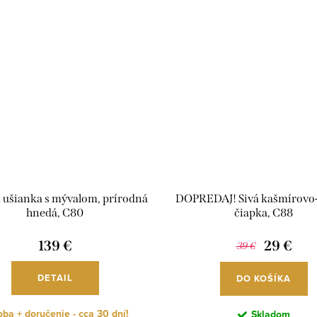
 ušianka s mývalom, prírodná
DOPREDAJ! Sivá kašmírovo
hnedá, C80
čiapka, C88
139 €
29 €
39 €
DETAIL
DO KOŠÍKA
ba + doručenie - cca 30 dní!
Skladom