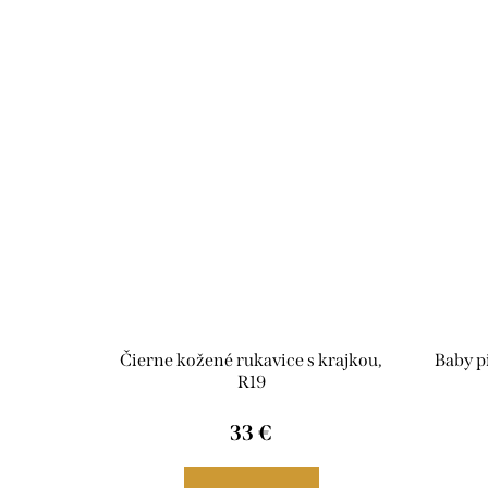
Čierne kožené rukavice s krajkou,
Baby p
R19
33 €