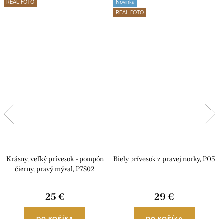
REAL FOTO
Novinka
REAL FOTO
Krásny, veľký prívesok - pompón
Biely prívesok z pravej norky, P05
čierny, pravý mýval, P7S02
25 €
29 €
DO KOŠÍKA
DO KOŠÍKA