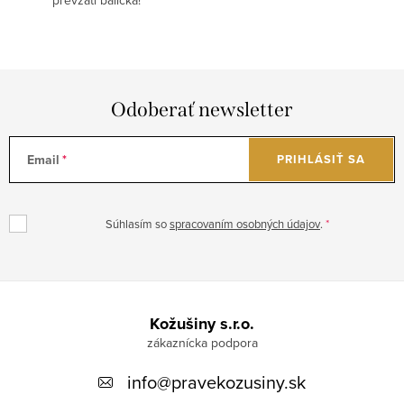
Odoberať newsletter
Email
PRIHLÁSIŤ SA
Súhlasím so
spracovaním osobných údajov
.
Z
á
Kožušiny s.r.o.
p
info
@
pravekozusiny.sk
ä