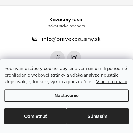
Z
á
Kožušiny s.r.o.
p
info
@
pravekozusiny.sk
ä
t
i
e
Používame súbory cookie, aby sme vám umožnili pohodlné
prehliadanie webovej stránky a vďaka analýze neustále
zlepšovali jej funkcie, výkon a použiteľnosť.
Viac informácií
Zákaznícky servis
Nastavenie
Copyright 2026
#PRAVEKOZUSINY.SK#
. Všetky práva vyhradené.
Upraviť nastavenie cookies
Odmietnuť
Súhlasím
Vytvoril Shoptet