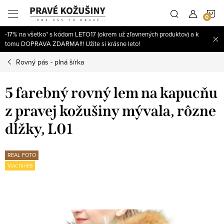
Prejsť
N
na
obsah
-17% na všetko* s kódom LETO17 (okrem už zľavnených produktov) a k
K
tomu DOPRAVA ZDARMA!!! Užite si krásne leto!
Rovný pás - plná šírka
5 farebný rovný lem na kapucňu
z pravej kožušiny mývala, rôzne
dĺžky, L01
REAL FOTO
Viac farieb