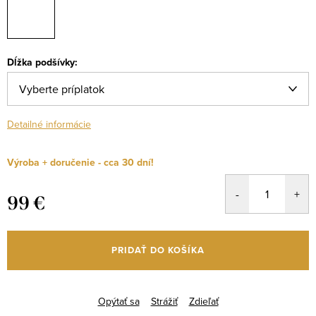
Dĺžka podšívky:
Detailné informácie
Výroba + doručenie - cca 30 dní!
99 €
Jednotková
cena:
PRIDAŤ DO KOŠÍKA
Opýtať sa
Strážiť
Zdieľať