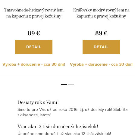
Tmavohnedo-hrdzavý rovný lem
Kráľovsky modrý rovný lem na
na kapucňu z pravej kožušiny
kapucňu z pravej kožušiny
mývala, rôzne dĺžky, L01
mývala, rôzne dĺžky, L01
89 €
89 €
DETAIL
DETAIL
Výroba + doručenie - cca 30 dní!
Výroba + doručenie - cca 30 dní!
Desiaty rok s Vami!
Sme tu pre Vás už od roku 2016, t.j. už desiaty rok! Stabilita,
skúsenosti, istota!
Viac ako 12 tisíc doručených zásielok!
Úspešne sme doručili už viac ako 12 tisíc zásielok!