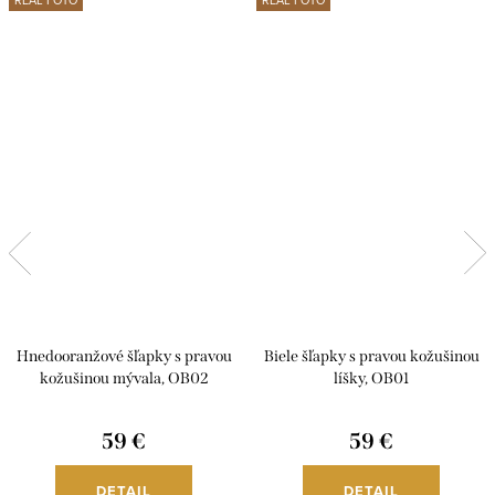
REAL FOTO
REAL FOTO
Hnedooranžové šľapky s pravou
Biele šľapky s pravou kožušinou
kožušinou mývala, OB02
líšky, OB01
59 €
59 €
DETAIL
DETAIL