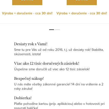
Výroba + doručenie - cca 30 dní!
Výroba + doručenie - cca 30 dní!
Desiaty rok s Vami!
Sme tu pre Vás už od roku 2016, t.j. už desiaty rok! Stabilita,
skúsenosti, istota!
Viac ako 12 tisíc doručených zásielok!
Úspešne sme doručili už viac ako 12 tisíc zásielok!
Bezpečný nákup!
U nás máte všetky zákonné garancie! 14 dní na vrátenie a 2
roky záruka!
Dobierka!
Plaťte pohodlne kartou (príp. aplikáciou) alebo v hotovosti pri
prevzatí balíčka!