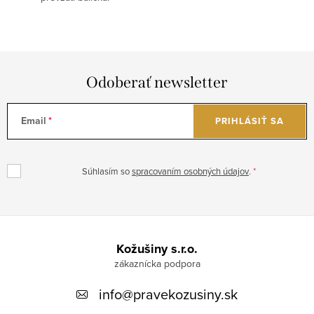
Odoberať newsletter
Email
PRIHLÁSIŤ SA
Súhlasím so
spracovaním osobných údajov
.
Z
á
Kožušiny s.r.o.
p
info
@
pravekozusiny.sk
ä