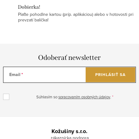
Dobierka!
Plaťte pohodlne kartou (príp. aplikáciou) alebo v hotovosti pri
prevzatí balíčka!
Odoberať newsletter
Email
PRIHLÁSIŤ SA
Súhlasím so
spracovaním osobných údajov
.
Z
á
Kožušiny s.r.o.