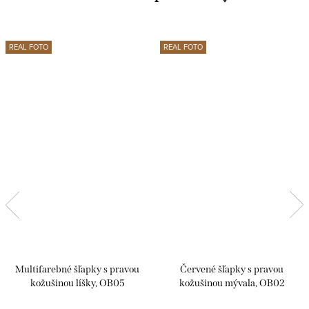
REAL FOTO
REAL FOTO
Multifarebné šľapky s pravou
Červené šľapky s pravou
kožušinou líšky, OB05
kožušinou mývala, OB02