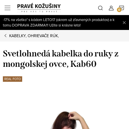
Prejsť
N
na
obsah
-17% na všetko* s kódom LETO17 (okrem už zľavnených produktov) a k
K
tomu DOPRAVA ZDARMA!!! Užite si krásne leto!
KABELKY, OHRIEVAČE RÚK,
Svetlohnedá kabelka do ruky z
mongolskej ovce, Kab60
REAL FOTO