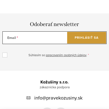
Odoberať newsletter
Email
PRIHLÁSIŤ SA
Súhlasím so
spracovaním osobných údajov
.
Z
á
Kožušiny s.r.o.
p
info
@
pravekozusiny.sk
ä
t