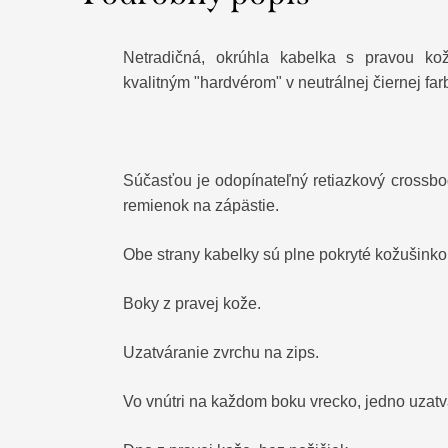
Netradičná, okrúhla kabelka s pravou kož
kvalitným "hardvérom" v neutrálnej čiernej far
Súčasťou je odopínateľný retiazkový crossb
remienok na zápästie.
Obe strany kabelky sú plne pokryté kožušinkou
Boky z pravej kože.
Uzatváranie zvrchu na zips.
Vo vnútri na každom boku vrecko, jedno uzatv