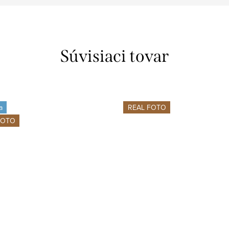
Súvisiaci tovar
a
REAL FOTO
FOTO