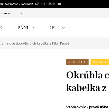
omu DOPRAVA ZDARMA!!! Užite si krásne leto!
 tovaru
Storno objednávky
Výmena tovaru
Reklamácia 
E!
PÁNI
DETI
rúhla crossbody&clutch kabelka z líšky, Kab58
REAL FOTO
Viac farieb
Okrúhla 
kabelka z
Vzorkovník - pravá líška