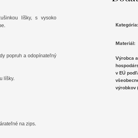
ušinkou líšky, s vysoko
Kategória
be.
Materiál
:
ody popruh a odopínateľný
Výrobca 
hospodárs
v EÚ podľ
 líšky.
všeobecne
výrobkov
árateľné na zips.