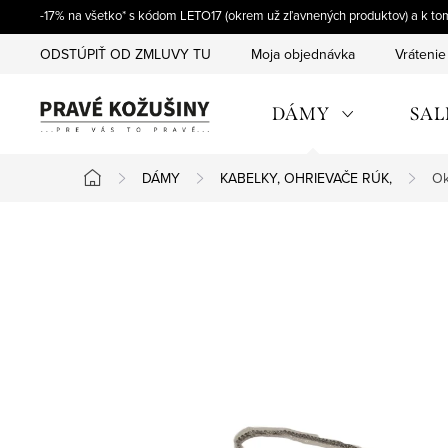
Prejsť
-17% na všetko* s kódom LETO17 (okrem už zľavnených produktov) a k t
na
ODSTÚPIŤ OD ZMLUVY TU
Moja objednávka
Vrátenie
obsah
DÁMY
SAL
DÁMY
KABELKY, OHRIEVAČE RÚK,
Ok
Domov