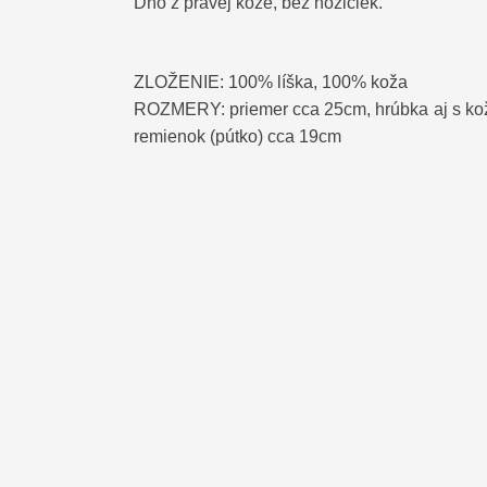
Dno z pravej kože, bez nožičiek.
ZLOŽENIE: 100% líška, 100% koža
ROZMERY: priemer cca 25cm, hrúbka aj s kož
remienok (pútko) cca 19cm