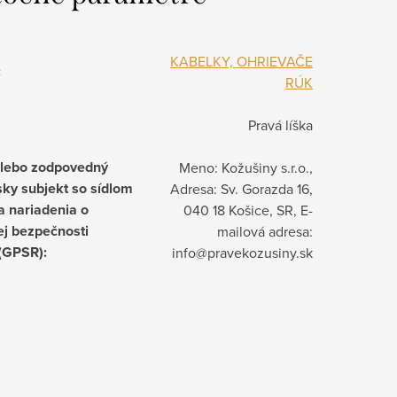
KABELKY, OHRIEVAČE
:
RÚK
Pravá líška
alebo zodpovedný
Meno: Kožušiny s.r.o.,
ky subjekt so sídlom
Adresa: Sv. Gorazda 16,
a nariadenia o
040 18 Košice, SR, E-
j bezpečnosti
mailová adresa:
 (GPSR)
:
info@pravekozusiny.sk