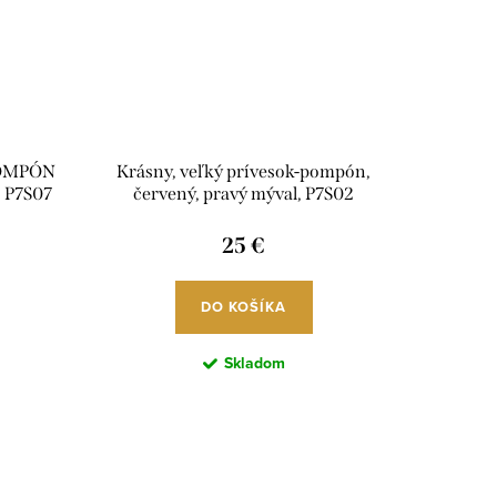
POMPÓN
Krásny, veľký prívesok-pompón,
, P7S07
červený, pravý mýval, P7S02
25 €
DO KOŠÍKA
Skladom