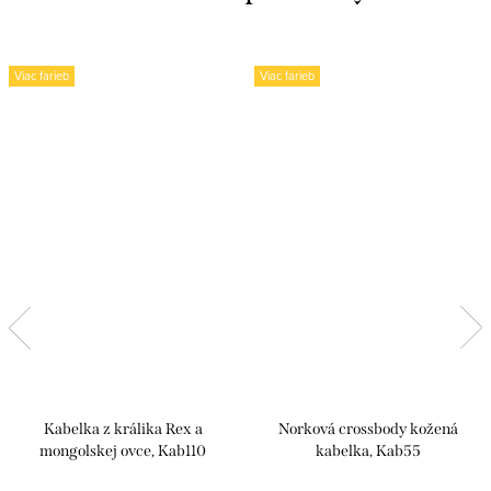
Viac farieb
Viac farieb
Kabelka z králika Rex a
Norková crossbody kožená
mongolskej ovce, Kab110
kabelka, Kab55