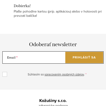
Dobierka!
Plaťte pohodlne kartou (príp. aplikáciou) alebo v hotovosti pri
prevzatí balíčka!
Odoberať newsletter
Email
PRIHLÁSIŤ SA
Súhlasím so
spracovaním osobných údajov
.
Z
á
Kožušiny s.r.o.