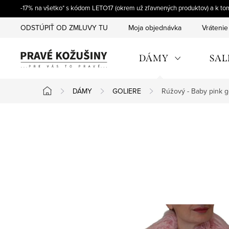
Prejsť
-17% na všetko* s kódom LETO17 (okrem už zľavnených produktov) a k t
na
ODSTÚPIŤ OD ZMLUVY TU
Moja objednávka
Vrátenie
obsah
DÁMY
SAL
DÁMY
GOLIERE
Rúžový - Baby pink g
Domov