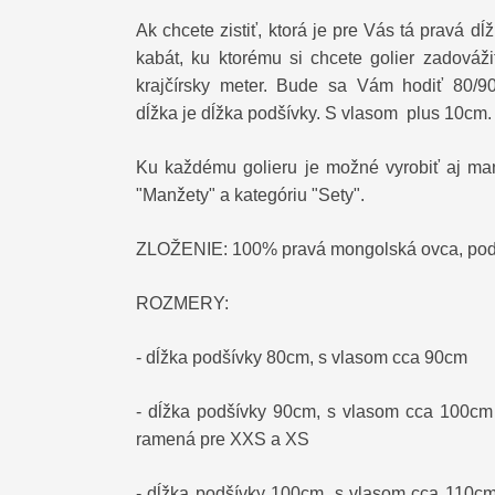
Ak chcete zistiť, ktorá je pre Vás tá pravá dĺ
kabát, ku ktorému si chcete golier zadovážiť
krajčírsky meter. Bude sa Vám hodiť 80/
dĺžka je dĺžka podšívky. S vlasom plus 10cm.
Ku každému golieru je možné vyrobiť aj manž
"Manžety" a kategóriu "Sety".
ZLOŽENIE: 100% pravá mongolská ovca, pod
ROZMERY:
- dĺžka podšívky 80cm, s vlasom cca 90cm
- dĺžka podšívky 90cm, s vlasom cca 100cm 
ramená pre XXS a XS
- dĺžka podšívky 100cm, s vlasom cca 110cm