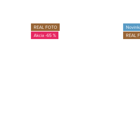
REAL FOTO
Novink
-65 %
REAL 