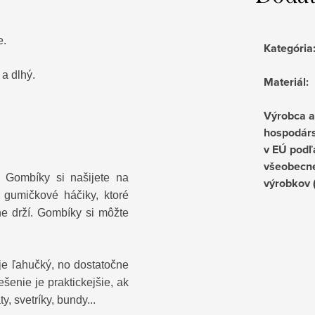
e.
Kategória
ý a dlhý.
Materiál
:
Výrobca 
hospodárs
v EÚ podľ
všeobecne
. Gombíky si našijete na
výrobkov
 gumičkové háčiky, ktoré
ne drží. Gombíky si môžte
je ľahučký, no dostatočne
ešenie je praktickejšie, ak
y, svetríky, bundy...