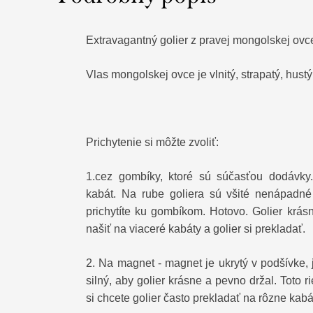
Extravagantný golier z pravej mongolskej ovc
Vlas mongolskej ovce je vlnitý, strapatý, hust
Prichytenie si môžte zvoliť:
1.cez gombíky, ktoré sú súčasťou dodávky
kabát. Na rube goliera sú všité nenápadné
prichytíte ku gombíkom. Hotovo. Golier krás
našiť na viaceré kabáty a golier si prekladať.
2. Na magnet - magnet je ukrytý v podšívke, 
silný, aby golier krásne a pevno držal. Toto ri
si chcete golier často prekladať na rôzne kabát