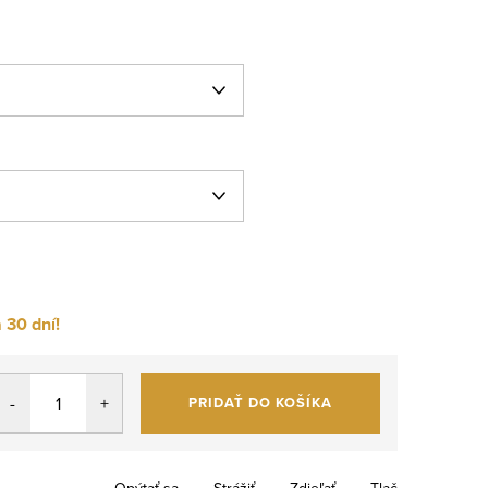
 30 dní!
PRIDAŤ DO KOŠÍKA
Opýtať sa
Strážiť
Zdieľať
Tlač