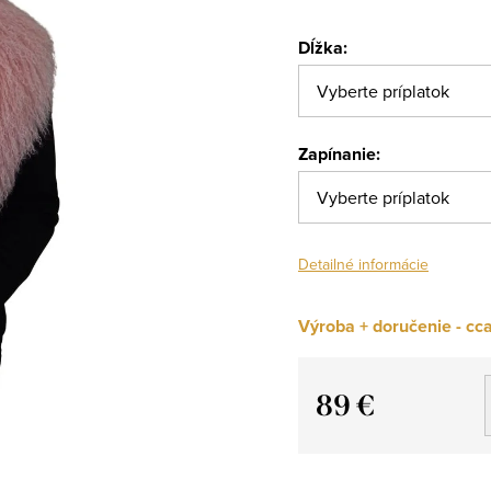
Dĺžka:
Zapínanie:
Detailné informácie
Výroba + doručenie - cca
89 €
Jednotková
cena: