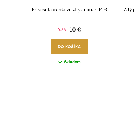
Prívesok oranžovo žltý ananás, P03
Žltý 
10 €
29 €
DO KOŠÍKA
Skladom