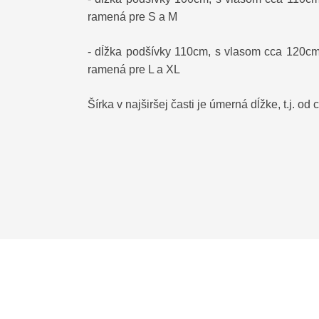
ramená pre S a M
- dĺžka podšívky 110cm, s vlasom cca 120cm
ramená pre L a XL
Šírka v najširšej časti je úmerná dĺžke, t.j. o