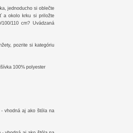
žka, jednoducho si oblečte
 a okolo krku si priložte
90/100/110 cm? Uvádzaná
ety, pozrite si kategóriu
šívka 100% polyester
- vhodná aj ako štóla na
 - vhodná aj ako štóla na