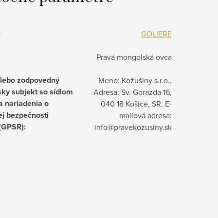
:
GOLIERE
Pravá mongolská ovca
alebo zodpovedný
Meno: Kožušiny s.r.o.,
ky subjekt so sídlom
Adresa: Sv. Gorazda 16,
a nariadenia o
040 18 Košice, SR, E-
j bezpečnosti
mailová adresa:
 (GPSR)
:
info@pravekozusiny.sk