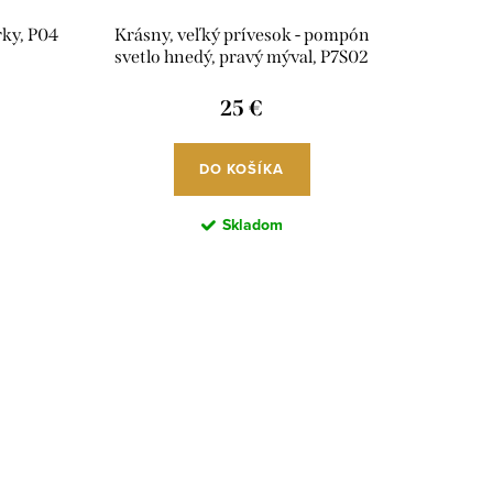
rky, P04
Krásny, veľký prívesok - pompón
svetlo hnedý, pravý mýval, P7S02
25 €
DO KOŠÍKA
Skladom