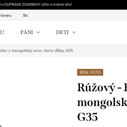
omu DOPRAVA ZDARMA!!! Užite si krásne leto!
 tovaru
Storno objednávky
Výmena tovaru
Reklamácia 
E!
PÁNI
DETI
olier z mongolskej ovce, rôzne dĺžky, G35
REAL FOTO
Rúžový - 
mongolske
G35