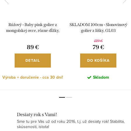
Rúžový - Baby pink golier z
SKLADOM 100cm - Slonovinový
mongolskej ovce, rôzne dĺžky,
golier z líšky, GL03
G35
119 €
89 €
79 €
DETAIL
DO KOŠÍKA
Výroba + doručenie - cca 30 dní!
Skladom
Desiaty rok s Vami!
Sme tu pre Vás už od roku 2016, t.j. už desiaty rok! Stabilita,
skúsenosti, istota!