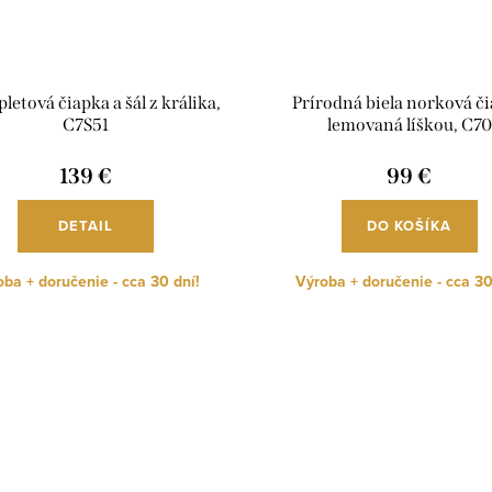
pletová čiapka a šál z králika,
Prírodná biela norková č
C7S51
lemovaná líškou, C70
139 €
99 €
DETAIL
DO KOŠÍKA
ba + doručenie - cca 30 dní!
Výroba + doručenie - cca 30