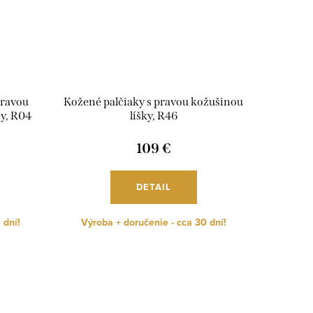
pravou
Kožené palčiaky s pravou kožušinou
by, R04
líšky, R46
109 €
DETAIL
 dní!
Výroba + doručenie - cca 30 dní!