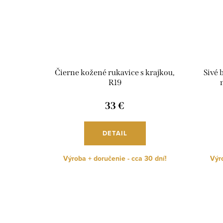
Čierne kožené rukavice s krajkou,
Sivé 
R19
33 €
DETAIL
Výroba + doručenie - cca 30 dní!
Výro