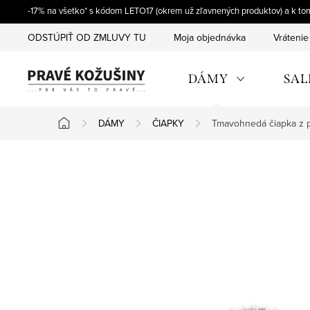
Prejsť
-17% na všetko* s kódom LETO17 (okrem už zľavnených produktov) a k t
na
ODSTÚPIŤ OD ZMLUVY TU
Moja objednávka
Vrátenie
obsah
DÁMY
SAL
DÁMY
ČIAPKY
Tmavohnedá čiapka z p
Domov