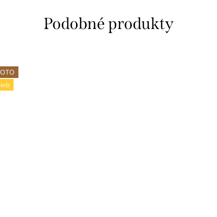
FOTO
rieb