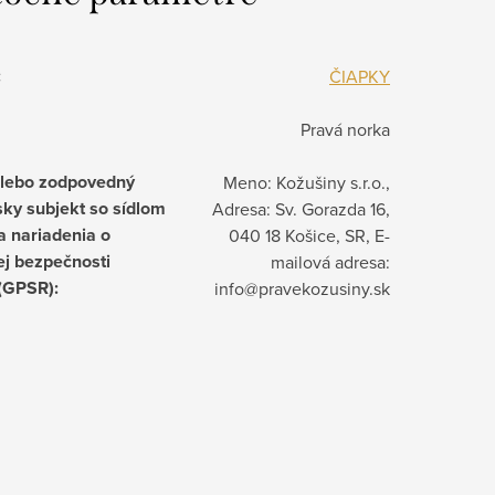
:
ČIAPKY
Pravá norka
alebo zodpovedný
Meno: Kožušiny s.r.o.,
ky subjekt so sídlom
Adresa: Sv. Gorazda 16,
a nariadenia o
040 18 Košice, SR, E-
j bezpečnosti
mailová adresa:
 (GPSR)
:
info@pravekozusiny.sk