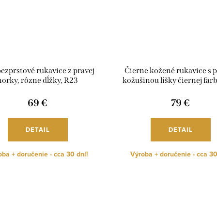
bezprstové rukavice z pravej
Čierne kožené rukavice s 
norky, rôzne dĺžky, R23
kožušinou líšky čiernej far
69 €
79 €
DETAIL
DETAIL
ba + doručenie - cca 30 dní!
Výroba + doručenie - cca 30