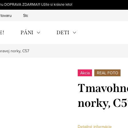
omu DOPRAVA ZDARMA!!! Užite si krásne leto!
 tovaru
Storno objednávky
Výmena tovaru
Reklamácia 
E!
PÁNI
DETI
ravej norky, C57
Akcia
REAL FOTO
Tmavohned
norky, C5
Detailné informácie