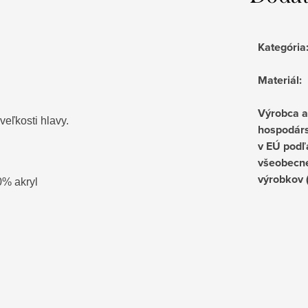
Kategória
Materiál
:
Výrobca 
veľkosti hlavy.
hospodárs
v EÚ podľ
všeobecne
výrobkov
0% akryl