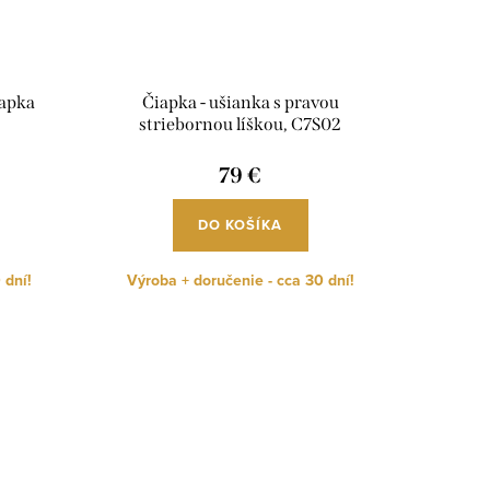
iapka
Čiapka - ušianka s pravou
striebornou líškou, C7S02
79 €
DO KOŠÍKA
 dní!
Výroba + doručenie - cca 30 dní!