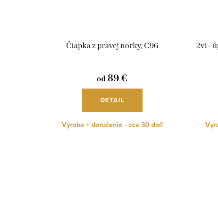
Čiapka z pravej norky, C96
2v1 - ú
89 €
od
DETAIL
Výroba + doručenie - cca 30 dní!
Výro