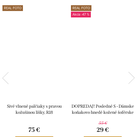
REAL FOTO
REAL FOTO
-47 %
Sivé vlnené palčiaky s pravou
DOPREDAJ! Posledné S - Dámske
kožušinou líšky, R18
koňakovo hnedé kožené šoférske
rukavice, R33
55 €
75 €
29 €