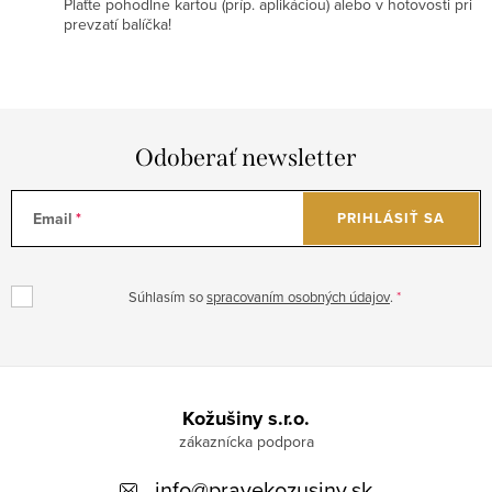
Plaťte pohodlne kartou (príp. aplikáciou) alebo v hotovosti pri
prevzatí balíčka!
Odoberať newsletter
Email
PRIHLÁSIŤ SA
Súhlasím so
spracovaním osobných údajov
.
Z
á
Kožušiny s.r.o.
p
info
@
pravekozusiny.sk