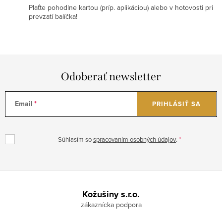
Plaťte pohodlne kartou (príp. aplikáciou) alebo v hotovosti pri
prevzatí balíčka!
Odoberať newsletter
Email
PRIHLÁSIŤ SA
Súhlasím so
spracovaním osobných údajov
.
Z
á
Kožušiny s.r.o.
p