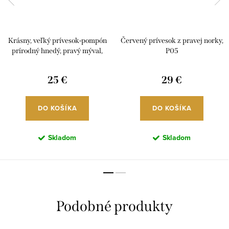
Krásny, veľký prívesok-pompón
Červený prívesok z pravej norky,
prírodný hnedý, pravý mýval,
P05
P7S02
25 €
29 €
DO KOŠÍKA
DO KOŠÍKA
Skladom
Skladom