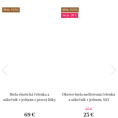
REAL FOTO
REAL FOTO
-28 %
Biela elastická čelenka a
Okrovo biela melírovaná čelenka
nákrčník v jednom z pravej líšky,
a nákrčník v jednom, S43
C07
35 €
69 €
25 €