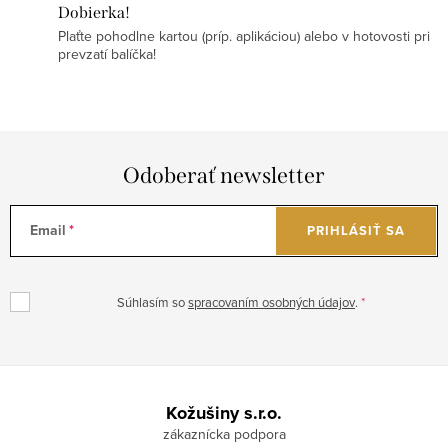
Dobierka!
Plaťte pohodlne kartou (príp. aplikáciou) alebo v hotovosti pri
prevzatí balíčka!
Odoberať newsletter
Email
PRIHLÁSIŤ SA
Súhlasím so
spracovaním osobných údajov
.
Z
á
Kožušiny s.r.o.
p