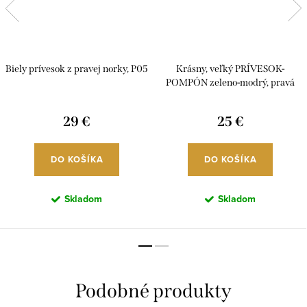
Biely prívesok z pravej norky, P05
Krásny, veľký PRÍVESOK-
POMPÓN zeleno-modrý, pravá
líška, P7S07
29 €
25 €
DO KOŠÍKA
DO KOŠÍKA
Skladom
Skladom