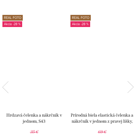
REAL FOTO
REAL FOTO
-28 %
-28 %
Hrdzavá čelenka a nákrčník v
Prírodná biela elastická čelenka a
jednom, S43
nákrčník v jednom z pravej líšky,
C07
35 €
69 €