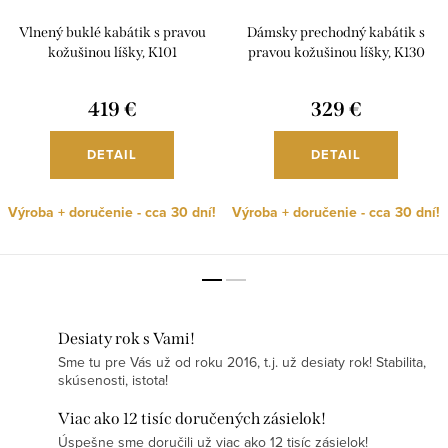
Vlnený buklé kabátik s pravou
Dámsky prechodný kabátik s
kožušinou líšky, K101
pravou kožušinou líšky, K130
419 €
329 €
DETAIL
DETAIL
Výroba + doručenie - cca 30 dní!
Výroba + doručenie - cca 30 dní!
Desiaty rok s Vami!
Sme tu pre Vás už od roku 2016, t.j. už desiaty rok! Stabilita,
skúsenosti, istota!
Viac ako 12 tisíc doručených zásielok!
Úspešne sme doručili už viac ako 12 tisíc zásielok!