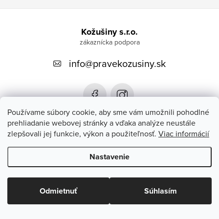
Z
á
Kožušiny s.r.o.
p
info
@
pravekozusiny.sk
ä
t
i
e
Používame súbory cookie, aby sme vám umožnili pohodlné
prehliadanie webovej stránky a vďaka analýze neustále
zlepšovali jej funkcie, výkon a použiteľnosť.
Viac informácií
Zákaznícky servis
Nastavenie
Copyright 2026
#PRAVEKOZUSINY.SK#
. Všetky práva vyhradené.
Upraviť nastavenie cookies
Odmietnuť
Súhlasím
Vytvoril Shoptet