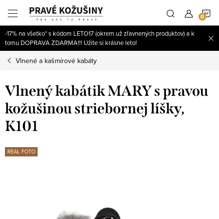
Prejsť
N
na
obsah
-17% na všetko* s kódom LETO17 (okrem už zľavnených produktov) a k
K
tomu DOPRAVA ZDARMA!!! Užite si krásne leto!
Vlnené a kašmírové kabáty
Vlnený kabátik MARY s pravou
kožušinou striebornej líšky,
K101
REAL FOTO