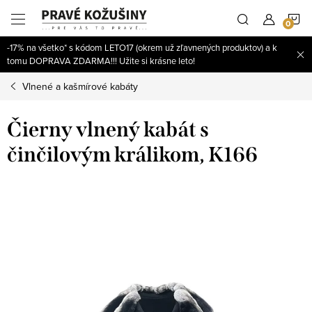
Prejsť
N
na
obsah
-17% na všetko* s kódom LETO17 (okrem už zľavnených produktov) a k
K
tomu DOPRAVA ZDARMA!!! Užite si krásne leto!
Vlnené a kašmírové kabáty
Čierny vlnený kabát s
činčilovým králikom, K166