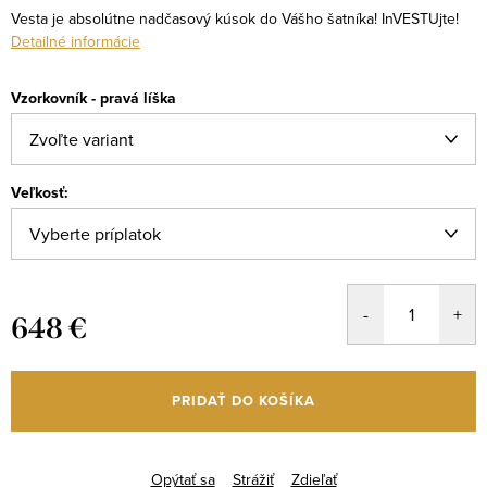
Vesta je absolútne nadčasový kúsok do Vášho šatníka! InVESTUjte!
Detailné informácie
Vzorkovník - pravá líška
Veľkosť:
648 €
Jednotková
cena:
PRIDAŤ DO KOŠÍKA
Opýtať sa
Strážiť
Zdieľať