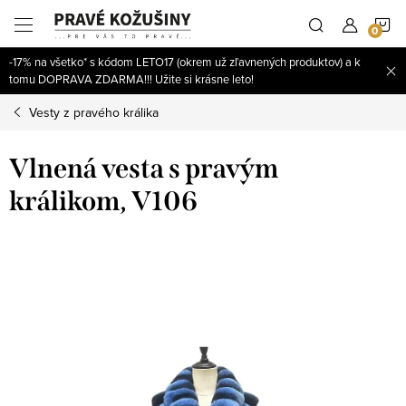
Prejsť
N
na
obsah
-17% na všetko* s kódom LETO17 (okrem už zľavnených produktov) a k
K
tomu DOPRAVA ZDARMA!!! Užite si krásne leto!
Vesty z pravého králika
Vlnená vesta s pravým
králikom, V106