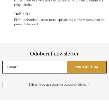
U nás máte všetky zákonné garancie! 14 dní na vrátenie a 2
roky záruka!
Dobierka!
Plaťte pohodlne kartou (príp. aplikáciou) alebo v hotovosti pri
prevzatí balíčka!
Odoberať newsletter
Email
PRIHLÁSIŤ SA
Súhlasím so
spracovaním osobných údajov
.
Z