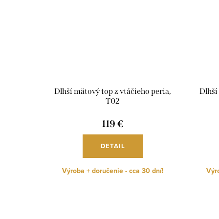
Dlhší mätový top z vtáčieho peria,
Dlhší
T02
119 €
DETAIL
Výroba + doručenie - cca 30 dní!
Výro