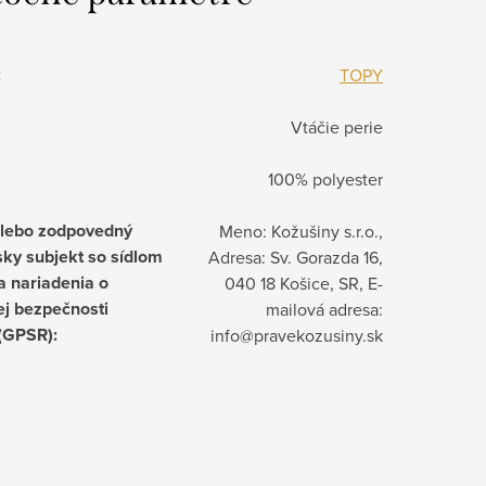
:
TOPY
Vtáčie perie
100% polyester
alebo zodpovedný
Meno: Kožušiny s.r.o.,
ky subjekt so sídlom
Adresa: Sv. Gorazda 16,
a nariadenia o
040 18 Košice, SR, E-
j bezpečnosti
mailová adresa:
 (GPSR)
:
info@pravekozusiny.sk