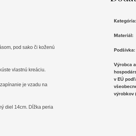
Kategória
Materiál
:
ásom, pod sako či koženú
Podšívka
:
Výrobca 
kúste vlastnú kreáciu.
hospodárs
v EÚ podľ
zapínanie je vzadu na
všeobecne
výrobkov
ý diel 14cm. Dĺžka peria