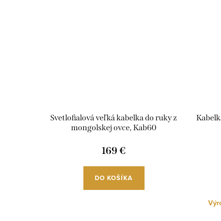
Svetlofialová veľká kabelka do ruky z
Kabelk
mongolskej ovce, Kab60
169 €
DO KOŠÍKA
Výro