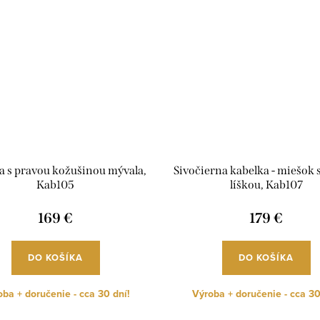
a s pravou kožušinou mývala,
Sivočierna kabelka - miešok 
Kab105
líškou, Kab107
169 €
179 €
DO KOŠÍKA
DO KOŠÍKA
ba + doručenie - cca 30 dní!
Výroba + doručenie - cca 30