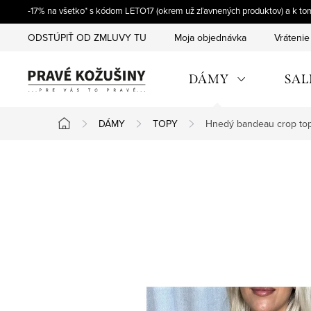
Prejsť
-17% na všetko* s kódom LETO17 (okrem už zľavnených produktov) a k t
na
ODSTÚPIŤ OD ZMLUVY TU
Moja objednávka
Vrátenie
obsah
DÁMY
SAL
DÁMY
TOPY
Hnedý bandeau crop top 
Domov