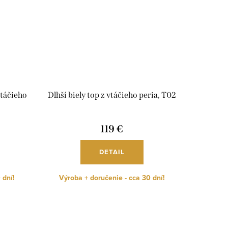
táčieho
Dlhší biely top z vtáčieho peria, T02
119 €
DETAIL
 dní!
Výroba + doručenie - cca 30 dní!