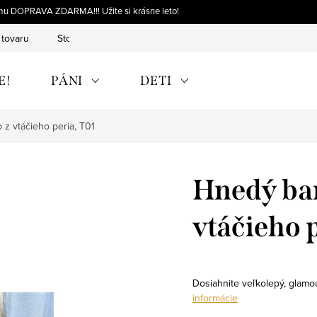
omu DOPRAVA ZDARMA!!! Užite si krásne leto!
 tovaru
Storno objednávky
Výmena tovaru
Reklamácia 
E!
PÁNI
DETI
z vtáčieho peria, T01
Hnedý ban
vtáčieho 
Dosiahnite veľkolepý, glamo
informácie