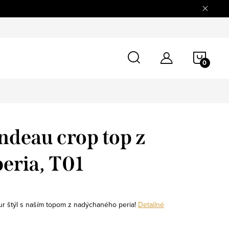
tovaru
Doprava a platba
O nás
Blog
Kontaktné úd
NÁKU
KOŠÍ
deau crop top z
peria, T01
ur štýl s naším topom z nadýchaného peria!
Detailné