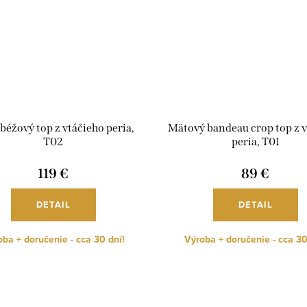
 béžový top z vtáčieho peria,
Mätový bandeau crop top z v
T02
peria, T01
119 €
89 €
DETAIL
DETAIL
ba + doručenie - cca 30 dní!
Výroba + doručenie - cca 30