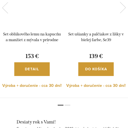
Set oblúkového lemu na kapucňu
Set ušianky a palčiakov z líšky v
a manžiet z mývala v prírodne
bielej farbe, Se39
hnedej farbe, rôzne dĺžky,
Se04Ob
153 €
139 €
DETAIL
DO KOŠÍKA
Výroba + doručenie - cca 30 dní!
Výroba + doručenie - cca 30 dní!
Desiaty rok s Vami!