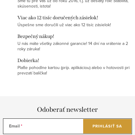
Sme tu pre Vás už od roku 2016, t.j. už desiaty rok! Stabilita,
skúsenosti, istota!
Viac ako 12 tisíc doručených zásielok!
Úspešne sme doručili už viac ako 12 tisíc zásielok!
Bezpečný nákup!
U nás máte všetky zákonné garancie! 14 dní na vrátenie a 2
roky záruka!
Dobierka!
Plaťte pohodlne kartou (príp. aplikáciou) alebo v hotovosti pri
prevzatí balíčka!
Odoberať newsletter
Email
PRIHLÁSIŤ SA