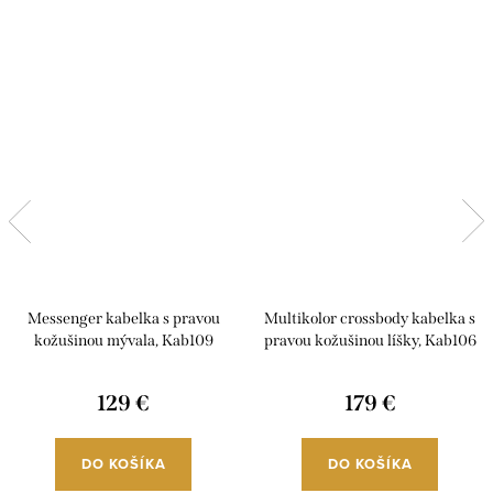
Messenger kabelka s pravou
Multikolor crossbody kabelka s
kožušinou mývala, Kab109
pravou kožušinou líšky, Kab106
129 €
179 €
DO KOŠÍKA
DO KOŠÍKA