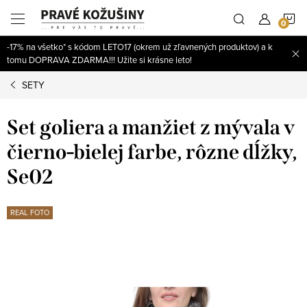
Prejsť
N
na
obsah
-17% na všetko* s kódom LETO17 (okrem už zľavnených produktov) a k
K
tomu DOPRAVA ZDARMA!!! Užite si krásne leto!
SETY
Set goliera a manžiet z mývala v
čierno-bielej farbe, rôzne dĺžky,
Se02
REAL FOTO