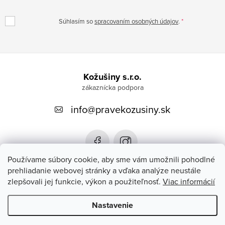
Súhlasím so
spracovaním osobných údajov
.
Z
á
Kožušiny s.r.o.
p
info
@
pravekozusiny.sk
ä
t
i
e
Používame súbory cookie, aby sme vám umožnili pohodlné
prehliadanie webovej stránky a vďaka analýze neustále
zlepšovali jej funkcie, výkon a použiteľnosť.
Viac informácií
Zákaznícky servis
Nastavenie
Copyright 2026
#PRAVEKOZUSINY.SK#
. Všetky práva vyhradené.