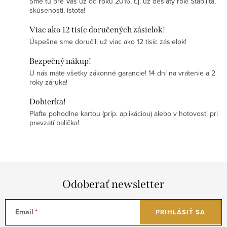
Sme tu pre Vás už od roku 2016, t.j. už desiaty rok! Stabilita,
skúsenosti, istota!
Viac ako 12 tisíc doručených zásielok!
Úspešne sme doručili už viac ako 12 tisíc zásielok!
Bezpečný nákup!
U nás máte všetky zákonné garancie! 14 dní na vrátenie a 2
roky záruka!
Dobierka!
Plaťte pohodlne kartou (príp. aplikáciou) alebo v hotovosti pri
prevzatí balíčka!
Odoberať newsletter
Email
PRIHLÁSIŤ SA