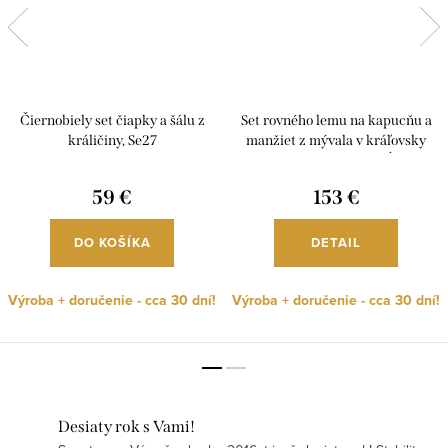
Čiernobiely set čiapky a šálu z
Set rovného lemu na kapucňu a
králičiny, Se27
manžiet z mývala v kráľovsky
modrej farbe, rôzne dĺžky,
Se04Ro
59 €
153 €
DO KOŠÍKA
DETAIL
Výroba + doručenie - cca 30 dní!
Výroba + doručenie - cca 30 dní!
Desiaty rok s Vami!