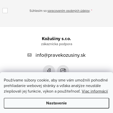
Súhlasím so
spracovaním osobných údajov
.
Z
á
Kožušiny s.r.o.
p
info
@
pravekozusiny.sk
ä
t
i
e
Používame súbory cookie, aby sme vám umožnili pohodlné
prehliadanie webovej stránky a vďaka analýze neustále
zlepšovali jej funkcie, výkon a použiteľnosť.
Viac informácií
Zákaznícky servis
Nastavenie
Copyright 2026
#PRAVEKOZUSINY.SK#
. Všetky práva vyhradené.