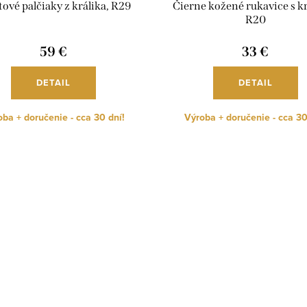
ové palčiaky z králika, R29
Čierne kožené rukavice s k
R20
59 €
33 €
DETAIL
DETAIL
ba + doručenie - cca 30 dní!
Výroba + doručenie - cca 30