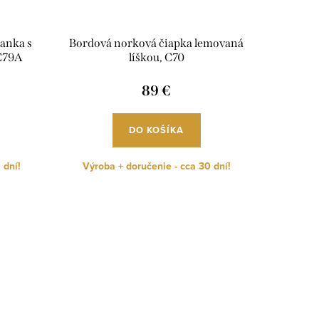
ianka s
Bordová norková čiapka lemovaná
 C79A
líškou, C70
89 €
DO KOŠÍKA
 dní!
Výroba + doručenie - cca 30 dní!