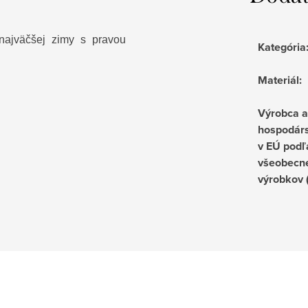
 najväčšej zimy s pravou
Kategória
Materiál
:
Výrobca 
hospodárs
v EÚ podľ
všeobecne
výrobkov