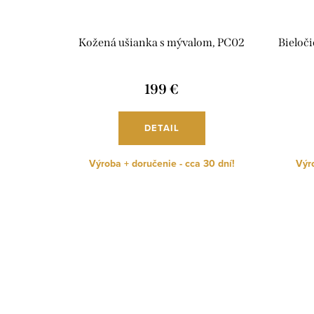
Kožená ušianka s mývalom, PC02
Bieloči
199 €
DETAIL
Výroba + doručenie - cca 30 dní!
Výro