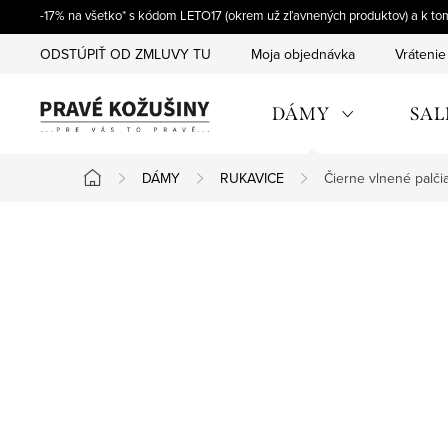
Prejsť
-17% na všetko* s kódom LETO17 (okrem už zľavnených produktov) a k t
na
ODSTÚPIŤ OD ZMLUVY TU
Moja objednávka
Vrátenie
obsah
DÁMY
SAL
DÁMY
RUKAVICE
Čierne vlnené palči
Domov