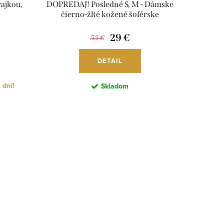
rajkou,
DOPREDAJ! Posledné S, M - Dámske
čierno-žlté kožené šoférske
rukavice, R44
29 €
55 €
DETAIL
 dní!
Skladom