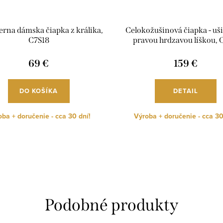
erna dámska čiapka z králika,
Celokožušinová čiapka - uš
C7S18
pravou hrdzavou líškou,
69 €
159 €
DO KOŠÍKA
DETAIL
ba + doručenie - cca 30 dní!
Výroba + doručenie - cca 30