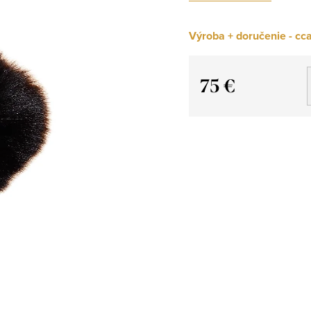
Výroba + doručenie - cca
75 €
Jednotková
cena: