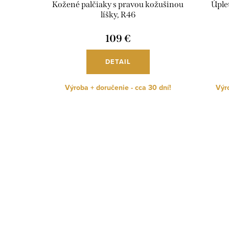
Kožené palčiaky s pravou kožušinou
Úplet
líšky, R46
109 €
DETAIL
Výroba + doručenie - cca 30 dní!
Výro