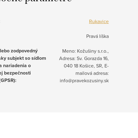
:
Rukavice
Pravá líška
alebo zodpovedný
Meno: Kožušiny s.r.o.,
ky subjekt so sídlom
Adresa: Sv. Gorazda 16,
a nariadenia o
040 18 Košice, SR, E-
j bezpečnosti
mailová adresa:
 (GPSR)
:
info@pravekozusiny.sk