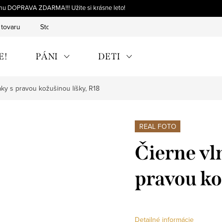
omu DOPRAVA ZDARMA!!! Užite si krásne leto!
 tovaru
Storno objednávky
Výmena tovaru
Reklamácia 
E!
PÁNI
DETI
aky s pravou kožušinou líšky, R18
REAL FOTO
Čierne vl
pravou ko
Detailné informácie