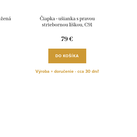
ožená
Čiapka - ušianka s pravou
striebornou líškou, C91
79 €
DO KOŠÍKA
Výroba + doručenie - cca 30 dní!