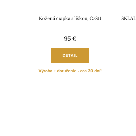
Kožená čiapka s líškou, C7S11
SKLADO
95 €
DETAIL
Výroba + doručenie - cca 30 dní!