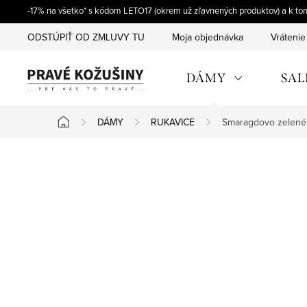
Prejsť
-17% na všetko* s kódom LETO17 (okrem už zľavnených produktov) a k t
na
ODSTÚPIŤ OD ZMLUVY TU
Moja objednávka
Vrátenie
obsah
DÁMY
SAL
DÁMY
RUKAVICE
Smaragdovo zelené 
Domov