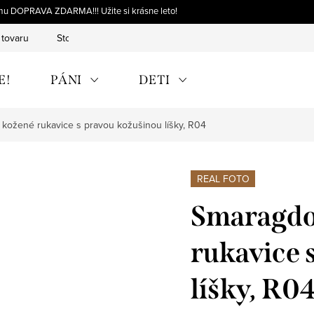
omu DOPRAVA ZDARMA!!! Užite si krásne leto!
 tovaru
Storno objednávky
Výmena tovaru
Reklamácia 
E!
PÁNI
DETI
kožené rukavice s pravou kožušinou líšky, R04
REAL FOTO
Smaragdo
rukavice 
líšky, R0