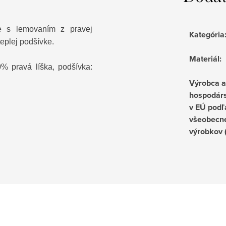
e s lemovaním z pravej
Kategória
teplej podšívke.
Materiál
:
 pravá líška, podšívka:
Výrobca 
hospodárs
v EÚ podľ
všeobecne
výrobkov