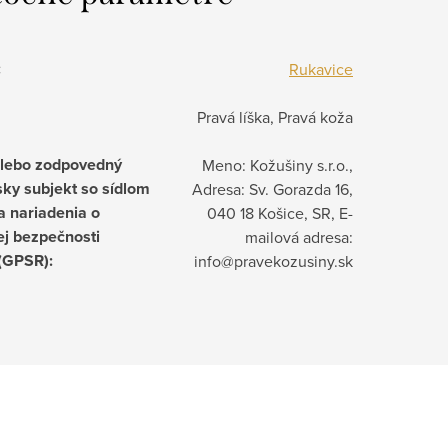
:
Rukavice
Pravá líška, Pravá koža
alebo zodpovedný
Meno: Kožušiny s.r.o.,
ky subjekt so sídlom
Adresa: Sv. Gorazda 16,
a nariadenia o
040 18 Košice, SR, E-
j bezpečnosti
mailová adresa:
 (GPSR)
:
info@pravekozusiny.sk