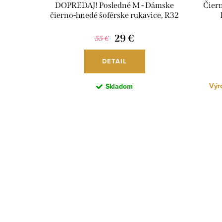
DOPREDAJ! Posledné M - Dámske
Čiern
čierno-hnedé šoférske rukavice, R32
29 €
55 €
DETAIL
Výro
Skladom