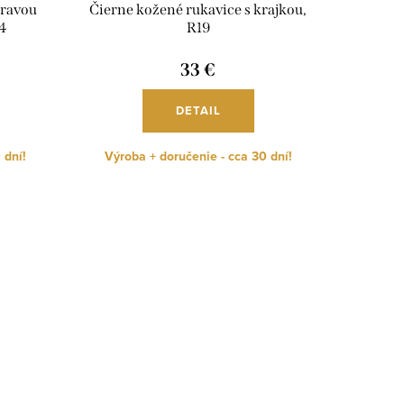
pravou
Čierne kožené rukavice s krajkou,
4
R19
33 €
DETAIL
 dní!
Výroba + doručenie - cca 30 dní!