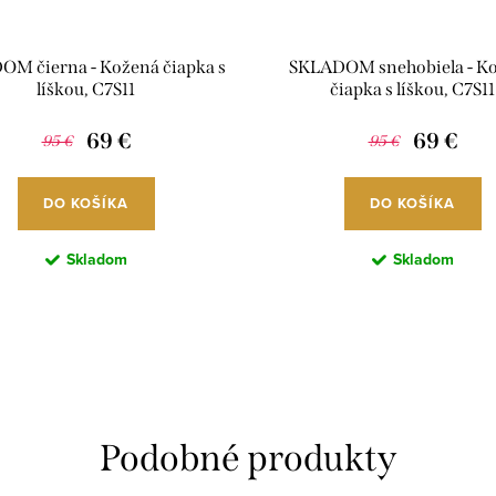
M čierna - Kožená čiapka s
SKLADOM snehobiela - K
líškou, C7S11
čiapka s líškou, C7S11
69 €
69 €
95 €
95 €
DO KOŠÍKA
DO KOŠÍKA
Skladom
Skladom