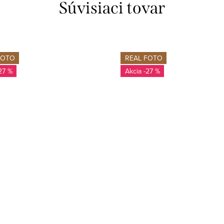
Súvisiaci tovar
FOTO
REAL FOTO
27 %
-27 %