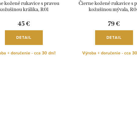
e kožené rukavice s pravou
Čierne kožené rukavice s 
kožušinou králika, R01
kožušinou mývala, R0
45 €
79 €
DETAIL
DETAIL
ba + doručenie - cca 30 dní!
Výroba + doručenie - cca 30