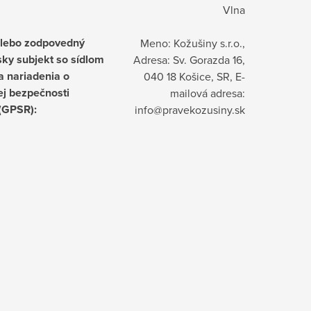
Vlna
alebo zodpovedný
Meno: Kožušiny s.r.o.,
ky subjekt so sídlom
Adresa: Sv. Gorazda 16,
a nariadenia o
040 18 Košice, SR, E-
j bezpečnosti
mailová adresa:
 (GPSR)
:
info@pravekozusiny.sk