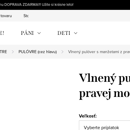
omu DOPRAVA ZDARMA!!! Užite si krásne leto!
 tovaru
Storno objednávky
Výmena tovaru
Reklamácia 
E!
PÁNI
DETI
ETRE
PULÓVRE (cez hlavu)
Vlnený pulóver s manžetami z pra
Vlnený pu
pravej mo
Veľkosť: