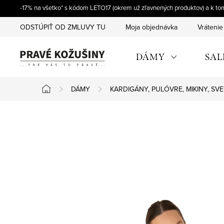
Prejsť
-17% na všetko* s kódom LETO17 (okrem už zľavnených produktov) a k t
na
ODSTÚPIŤ OD ZMLUVY TU
Moja objednávka
Vrátenie
obsah
DÁMY
SAL
DÁMY
KARDIGÁNY, PULÓVRE, MIKINY, SV
Domov