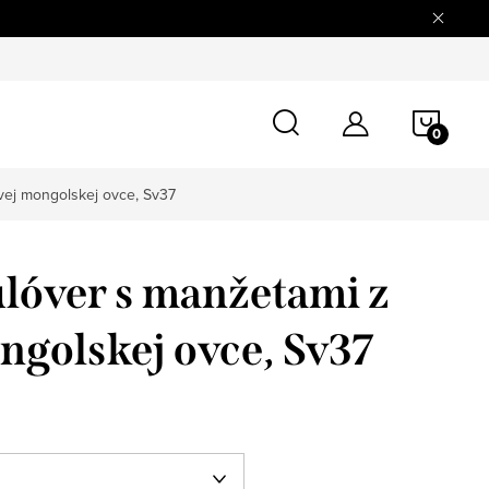
tovaru
Doprava a platba
O nás
Blog
Kontaktné úd
NÁKU
KOŠÍ
vej mongolskej ovce, Sv37
lóver s manžetami z
ngolskej ovce, Sv37