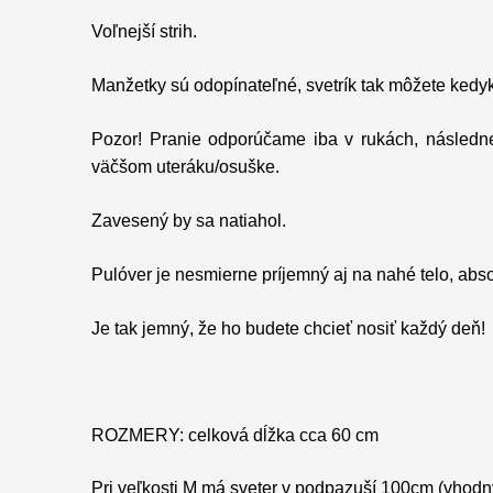
Voľnejší strih.
Manžetky sú odopínateľné, svetrík tak môžete kedy
Pozor! Pranie odporúčame iba v rukách, násled
väčšom uteráku/osuške.
Zavesený by sa natiahol.
Pulóver je nesmierne príjemný aj na nahé telo, abso
Je tak jemný, že ho budete chcieť nosiť každý deň!
ROZMERY: celková dĺžka cca 60 cm
Pri veľkosti M má sveter v podpazuší 100cm (vhodný