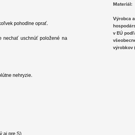
Materiál
:
Výrobca 
koľvek pohodlne oprať.
hospodárs
v EÚ podľ
ne nechať uschnúť položené na
všeobecne
výrobkov
lútne nehryzie.
 aj pre S)