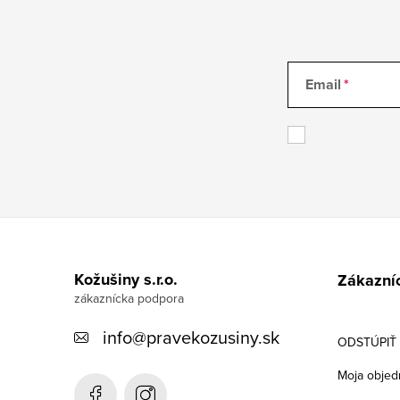
Email
Z
á
Kožušiny s.r.o.
Zákazníc
p
ä
info
@
pravekozusiny.sk
ODSTÚPIŤ
t
Moja objed