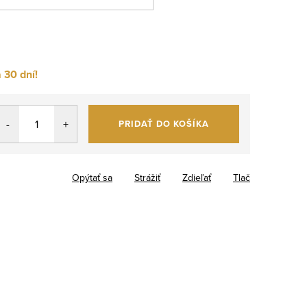
 30 dní!
PRIDAŤ DO KOŠÍKA
Opýtať sa
Strážiť
Zdieľať
Tlač