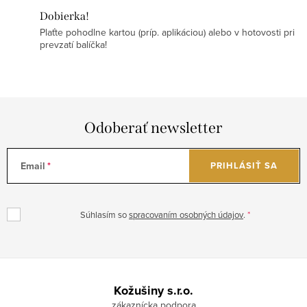
Dobierka!
Plaťte pohodlne kartou (príp. aplikáciou) alebo v hotovosti pri
prevzatí balíčka!
Odoberať newsletter
Email
PRIHLÁSIŤ SA
Súhlasím so
spracovaním osobných údajov
.
Z
á
Kožušiny s.r.o.