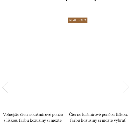
REAL FOTO
Voľnejšie čierne kašmírové pončo
Čierne kašmírové pončo s líškou,
s líškou, farbu kožušiny si môžte
farbu kožušiny si môžte vybrať,
vybrať, Po15
Po12