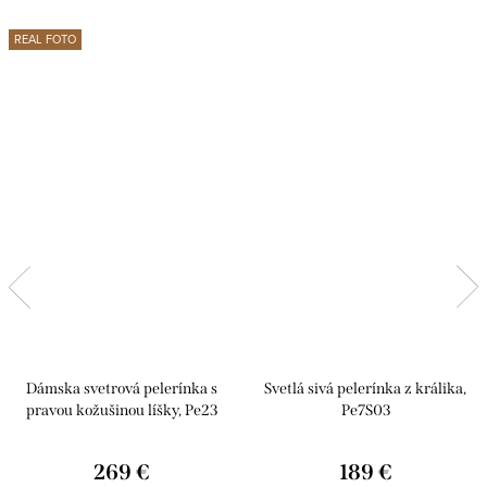
REAL FOTO
Dámska svetrová pelerínka s
Svetlá sivá pelerínka z králika,
pravou kožušinou líšky, Pe23
Pe7S03
269 €
189 €