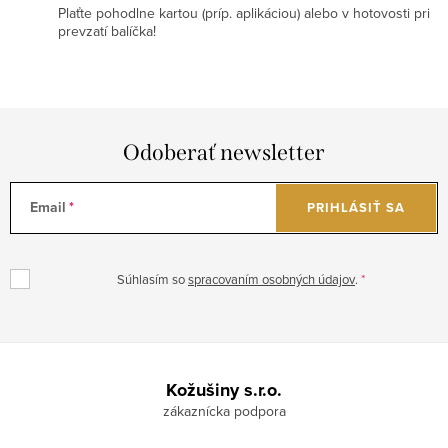
Plaťte pohodlne kartou (príp. aplikáciou) alebo v hotovosti pri
prevzatí balíčka!
Odoberať newsletter
Email
PRIHLÁSIŤ SA
Súhlasím so
spracovaním osobných údajov
.
Z
á
Kožušiny s.r.o.
p