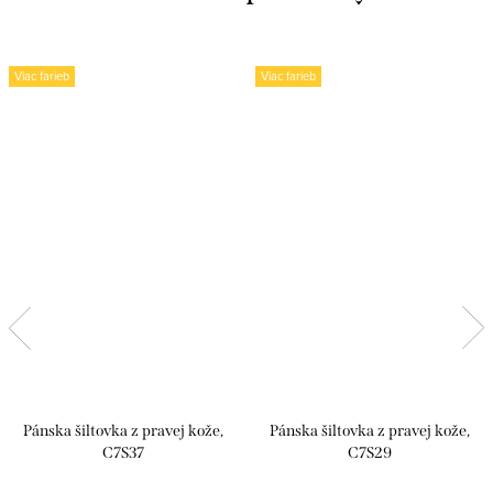
Viac farieb
Viac farieb
Pánska šiltovka z pravej kože,
Pánska šiltovka z pravej kože,
C7S37
C7S29