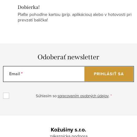
Dobierka!
Plaťte pohodlne kartou (príp. aplikáciou) alebo v hotovosti pri
prevzatí balíčka!
Odoberať newsletter
Email
PRIHLÁSIŤ SA
Súhlasím so
spracovaním osobných údajov
.
Z
á
Kožušiny s.r.o.