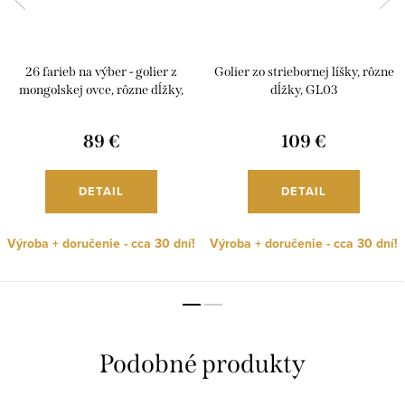
26 farieb na výber - golier z
Golier zo striebornej líšky, rôzne
mongolskej ovce, rôzne dĺžky,
dĺžky, GL03
G35
89 €
109 €
DETAIL
DETAIL
Výroba + doručenie - cca 30 dní!
Výroba + doručenie - cca 30 dní!