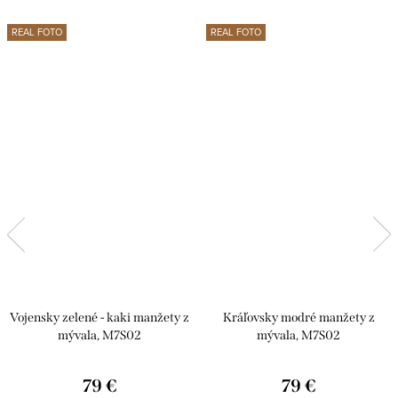
REAL FOTO
REAL FOTO
Vojensky zelené - kaki manžety z
Kráľovsky modré manžety z
mývala, M7S02
mývala, M7S02
79 €
79 €