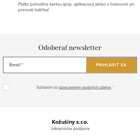
Plaťte pohodlne kartou (príp. aplikáciou) alebo v hotovosti pri
prevzatí balíčka!
Odoberať newsletter
Email
PRIHLÁSIŤ SA
Súhlasím so
spracovaním osobných údajov
.
Z
á
Kožušiny s.r.o.
p