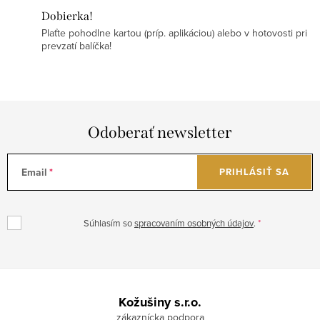
Dobierka!
Plaťte pohodlne kartou (príp. aplikáciou) alebo v hotovosti pri
prevzatí balíčka!
Odoberať newsletter
Email
PRIHLÁSIŤ SA
Súhlasím so
spracovaním osobných údajov
.
Z
á
Kožušiny s.r.o.