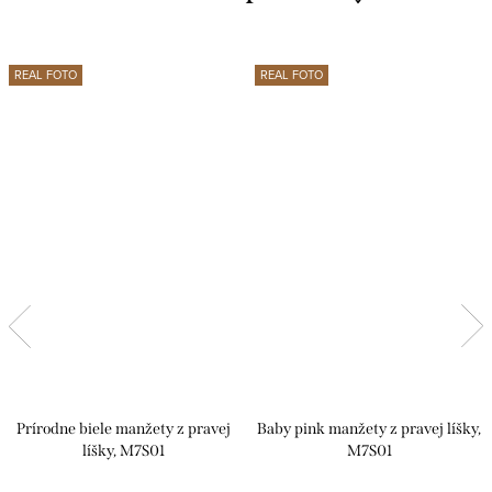
REAL FOTO
REAL FOTO
Prírodne biele manžety z pravej
Baby pink manžety z pravej líšky,
líšky, M7S01
M7S01