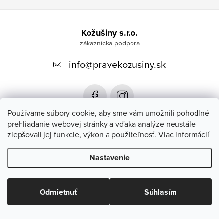
Z
á
Kožušiny s.r.o.
p
info
@
pravekozusiny.sk
ä
t
i
e
Používame súbory cookie, aby sme vám umožnili pohodlné
prehliadanie webovej stránky a vďaka analýze neustále
zlepšovali jej funkcie, výkon a použiteľnosť.
Viac informácií
Zákaznícky servis
Nastavenie
Copyright 2026
#PRAVEKOZUSINY.SK#
. Všetky práva vyhradené.
Upraviť nastavenie cookies
Odmietnuť
Súhlasím
Vytvoril Shoptet