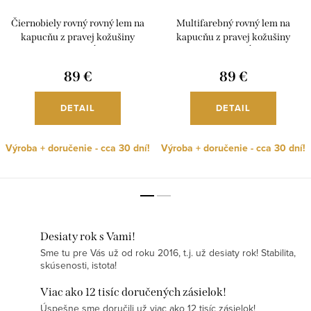
Čiernobiely rovný rovný lem na
Multifarebný rovný lem na
kapucňu z pravej kožušiny
kapucňu z pravej kožušiny
mývala, rôzne dĺžky, L01
mývala, rôzne dĺžky, L01
89 €
89 €
DETAIL
DETAIL
Výroba + doručenie - cca 30 dní!
Výroba + doručenie - cca 30 dní!
Desiaty rok s Vami!
Sme tu pre Vás už od roku 2016, t.j. už desiaty rok! Stabilita,
skúsenosti, istota!
Viac ako 12 tisíc doručených zásielok!
Úspešne sme doručili už viac ako 12 tisíc zásielok!