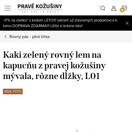
Prejsť
N
na
obsah
-17% na všetko* s kódom LETO17 (okrem už zľavnených produktov) a k
K
tomu DOPRAVA ZDARMA!!! Užite si krásne leto!
Rovný pás - plná šírka
Kaki zelený rovný lem na
kapucňu z pravej kožušiny
mývala, rôzne dĺžky, L01
REAL FOTO