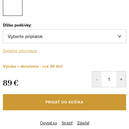
Dĺžka podšívky:
Detailné informácie
Výroba + doručenie - cca 30 dní!
89 €
Jednotková
cena:
PRIDAŤ DO KOŠÍKA
Opýtať sa
Strážiť
Zdieľať