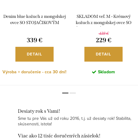
Denim blue kožuch z mongolskej
SKLADOM veľ. M - Krémový
ovce SO STOJAČIKOVÝM
kožuch z mongolskej ovce SO
GOLIEROM, K227
ŠTVORCOVÝM GOLIEROM,
418 €
K304
339 €
229 €
DETAIL
DETAIL
Výroba + doručenie - cca 30 dní!
Skladom
Desiaty rok s Vami!
Sme tu pre Vás už od roku 2016, t.j. už desiaty rok! Stabilita,
skúsenosti, istota!
Viac ako 12 tisíc doručených zásielok!