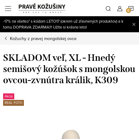
Prejsť
N
na
obsah
-17% na všetko* s kódom LETO17 (okrem už zľavnených produktov) a k
K
tomu DOPRAVA ZDARMA!!! Užite si krásne leto!
Kožuchy z pravej mongolskej ovce
SKLADOM veľ, XL - Hnedý
semišový kožúšok s mongolskou
ovcou-zvnútra králik, K309
Akcia
REAL FOTO