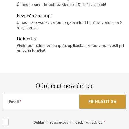
Úspešne sme doručili už viac ako 12 tisíc zásielok!
Bezpečný nákup!
U nás máte všetky zákonné garancie! 14 dní na vrátenie a 2
roky záruka!
Dobierka!
Plaťte pohodlne kartou (príp. aplikáciou) alebo v hotovosti pri
prevzatí balíčka!
Odoberať newsletter
Email
PRIHLÁSIŤ SA
Súhlasím so
spracovaním osobných údajov
.