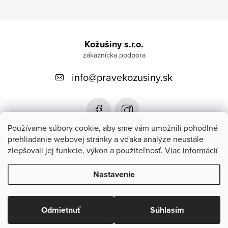
Z
á
Kožušiny s.r.o.
p
info
@
pravekozusiny.sk
ä
t
i
e
Používame súbory cookie, aby sme vám umožnili pohodlné
prehliadanie webovej stránky a vďaka analýze neustále
zlepšovali jej funkcie, výkon a použiteľnosť.
Viac informácií
Zákaznícky servis
Nastavenie
Copyright 2026
#PRAVEKOZUSINY.SK#
. Všetky práva vyhradené.
Upraviť nastavenie cookies
Odmietnuť
Súhlasím
Vytvoril Shoptet