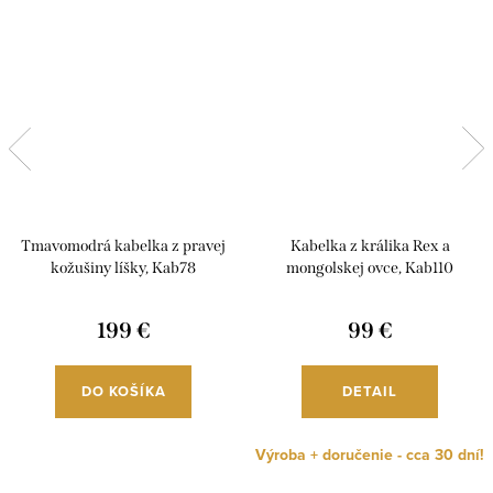
Tmavomodrá kabelka z pravej
Kabelka z králika Rex a
kožušiny líšky, Kab78
mongolskej ovce, Kab110
199 €
99 €
DO KOŠÍKA
DETAIL
Výroba + doručenie - cca 30 dní!