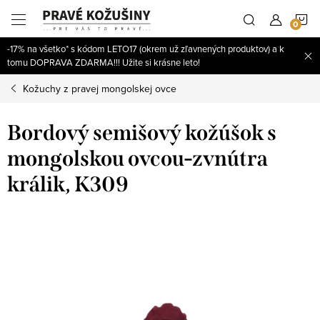
Prejsť
N
na
obsah
-17% na všetko* s kódom LETO17 (okrem už zľavnených produktov) a k
K
tomu DOPRAVA ZDARMA!!! Užite si krásne leto!
Kožuchy z pravej mongolskej ovce
Bordový semišový kožúšok s
mongolskou ovcou-zvnútra
králik, K309