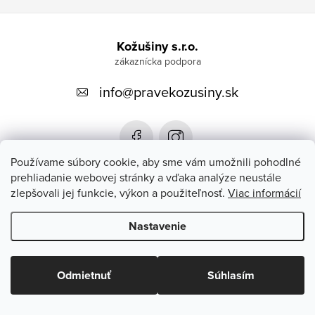
Z
á
Kožušiny s.r.o.
p
info
@
pravekozusiny.sk
ä
t
i
e
Používame súbory cookie, aby sme vám umožnili pohodlné
prehliadanie webovej stránky a vďaka analýze neustále
zlepšovali jej funkcie, výkon a použiteľnosť.
Viac informácií
Zákaznícky servis
Nastavenie
Copyright 2026
#PRAVEKOZUSINY.SK#
. Všetky práva vyhradené.
Upraviť nastavenie cookies
Odmietnuť
Súhlasím
Vytvoril Shoptet