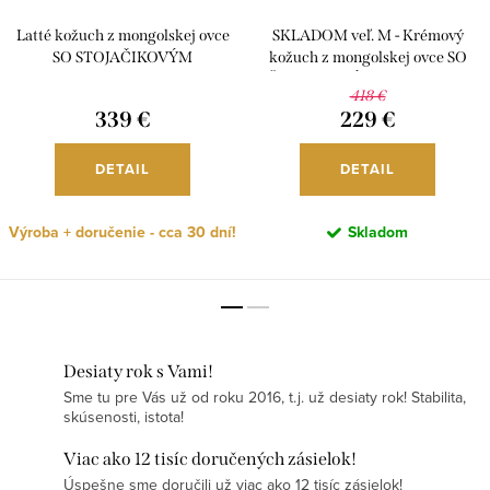
Latté kožuch z mongolskej ovce
SKLADOM veľ. M - Krémový
SO STOJAČIKOVÝM
kožuch z mongolskej ovce SO
GOLIEROM, K227
ŠTVORCOVÝM GOLIEROM,
418 €
K304
339 €
229 €
DETAIL
DETAIL
Výroba + doručenie - cca 30 dní!
Skladom
Desiaty rok s Vami!
Sme tu pre Vás už od roku 2016, t.j. už desiaty rok! Stabilita,
skúsenosti, istota!
Viac ako 12 tisíc doručených zásielok!
Úspešne sme doručili už viac ako 12 tisíc zásielok!