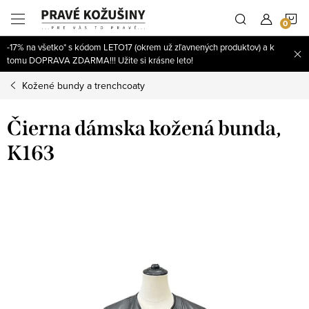
Prejsť
N
na
obsah
-17% na všetko* s kódom LETO17 (okrem už zľavnených produktov) a k
K
tomu DOPRAVA ZDARMA!!! Užite si krásne leto!
Kožené bundy a trenchcoaty
Čierna dámska kožená bunda,
K163