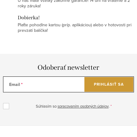
U nás máte všetky zákonné garancie! 14 dní na vrátenie a 2
roky záruka!
Dobierka!
Plaťte pohodlne kartou (príp. aplikáciou) alebo v hotovosti pri
prevzatí balíčka!
Odoberať newsletter
Email
PRIHLÁSIŤ SA
Súhlasím so
spracovaním osobných údajov
.
Z