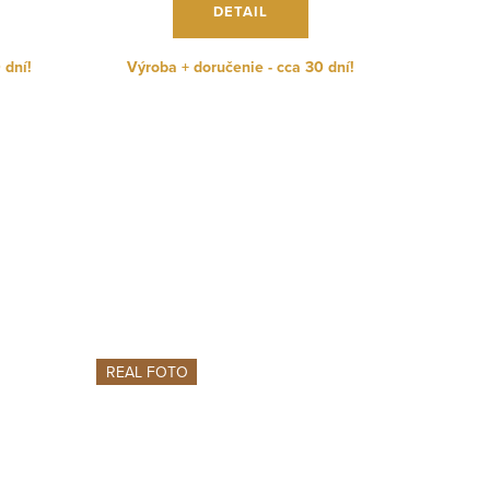
DETAIL
 dní!
Výroba + doručenie - cca 30 dní!
REAL FOTO