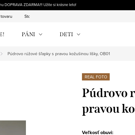
omu DOPRAVA ZDARMA!!! Užite si krásne leto!
 tovaru
Storno objednávky
Výmena tovaru
Reklamácia 
E!
PÁNI
DETI
Púdrovo rúžové šľapky s pravou kožušinou líšky, OB01
REAL FOTO
Púdrovo r
pravou ko
Veľkosť obuvi: