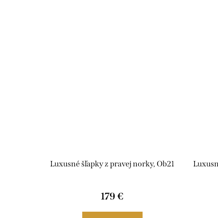
Luxusné šľapky z pravej norky, Ob21
Luxusn
179 €