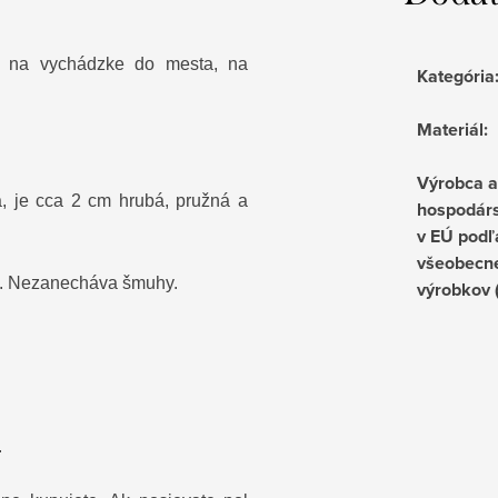
, na vychádzke do mesta, na
Kategória
Materiál
:
Výrobca 
 je cca 2 cm hrubá, pružná a
hospodárs
v EÚ podľ
všeobecne
u. Nezanecháva šmuhy.
výrobkov
.
.