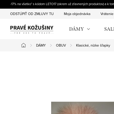
Prejsť
-17% na všetko* s kódom LETO17 (okrem už zľavnených produktov) a k t
na
ODSTÚPIŤ OD ZMLUVY TU
Moja objednávka
Vrátenie
obsah
DÁMY
SAL
DÁMY
OBUV
Klasické, nízke šľapky
Domov