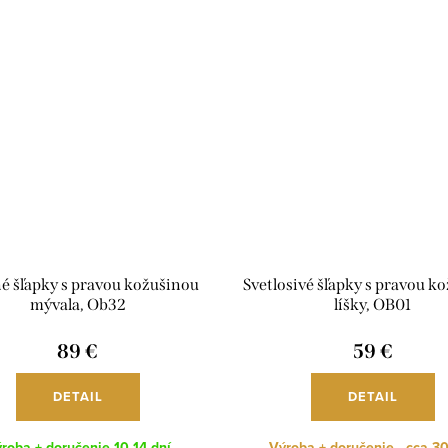
é šľapky s pravou kožušinou
Svetlosivé šľapky s pravou k
mývala, Ob32
líšky, OB01
89 €
59 €
DETAIL
DETAIL
roba + doručenie 10-14 dní
Výroba + doručenie - cca 30