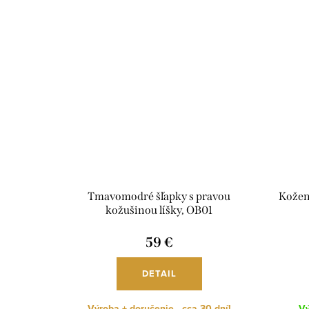
Tmavomodré šľapky s pravou
Kožen
kožušinou líšky, OB01
59 €
DETAIL
Výroba + doručenie - cca 30 dní!
Vý