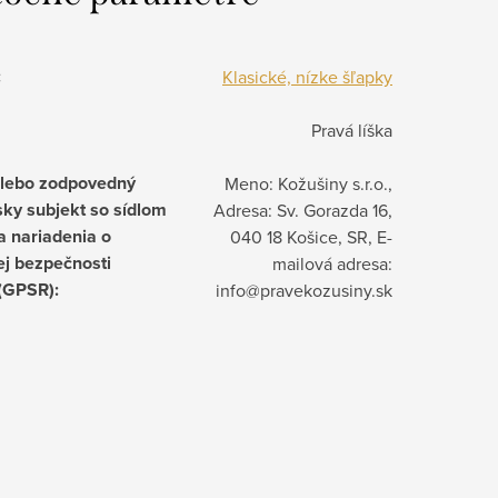
:
Klasické, nízke šľapky
Pravá líška
alebo zodpovedný
Meno: Kožušiny s.r.o.,
ky subjekt so sídlom
Adresa: Sv. Gorazda 16,
a nariadenia o
040 18 Košice, SR, E-
j bezpečnosti
mailová adresa:
 (GPSR)
:
info@pravekozusiny.sk