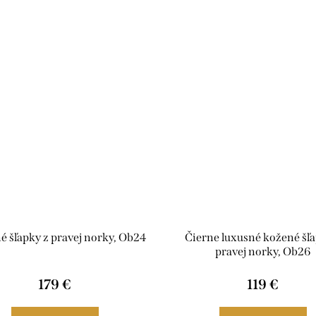
é šľapky z pravej norky, Ob24
Čierne luxusné kožené šľa
pravej norky, Ob26
179 €
119 €