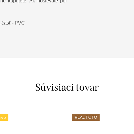
dne kupujete. Ak nosievate pol
 časť - PVC
Súvisiaci tovar
rieb
REAL FOTO