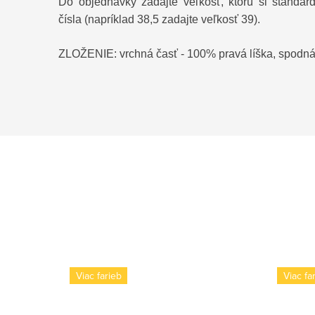
Do objednávky zadajte veľkosť, ktorú si štandar
čísla (napríklad 38,5 zadajte veľkosť 39).
ZLOŽENIE: vrchná časť - 100% pravá líška, spodná
Viac farieb
Viac fa