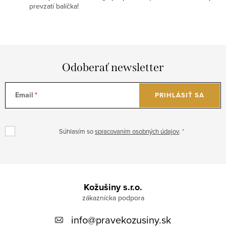
prevzatí balíčka!
Odoberať newsletter
Email
PRIHLÁSIŤ SA
Súhlasím so
spracovaním osobných údajov
.
Z
á
Kožušiny s.r.o.
p
info
@
pravekozusiny.sk
ä