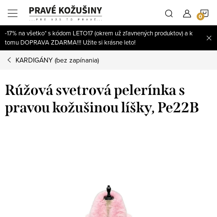
Prejsť
N
na
obsah
-17% na všetko* s kódom LETO17 (okrem už zľavnených produktov) a k
K
tomu DOPRAVA ZDARMA!!! Užite si krásne leto!
KARDIGÁNY (bez zapínania)
Rúžová svetrová pelerínka s
pravou kožušinou líšky, Pe22B