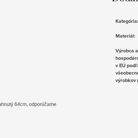
Kategória
Materiál
:
Výrobca 
hospodárs
v EÚ podľ
všeobecne
výrobkov
ahnutý 64cm, odporúčame