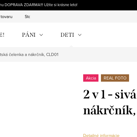
omu DOPRAVA ZDARMA!!! Užite si krásne leto!
 tovaru
Storno objednávky
Výmena tovaru
Reklamácia 
E!
PÁNI
DETI
detská čelenka a nákrčník, CLD01
Akcia
REAL FOTO
2 v 1 - si
nákrčník
Detailné informácie