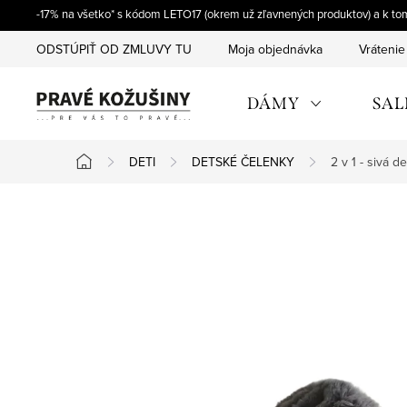
Prejsť
-17% na všetko* s kódom LETO17 (okrem už zľavnených produktov) a k t
na
ODSTÚPIŤ OD ZMLUVY TU
Moja objednávka
Vrátenie
obsah
DÁMY
SAL
DETI
DETSKÉ ČELENKY
2 v 1 - sivá 
Domov