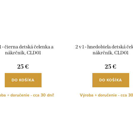
 1 - čierna detská čelenka a
2 v 1 - hnedobiela detská če
nákrčník, CLD01
nákrčník, CLD01
25 €
25 €
DO KOŠÍKA
DO KOŠÍKA
ba + doručenie - cca 30 dní!
Výroba + doručenie - cca 30