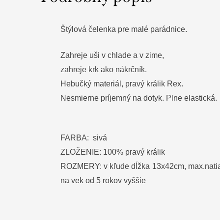
Štýlová čelenka pre malé parádnice.
Zahreje uši v chlade a v zime,
zahreje krk ako nákrčník.
Hebučký materiál, pravý králik Rex.
Nesmierne príjemný na dotyk. Plne elastická.
FARBA: sivá
ZLOŽENIE: 100% pravý králik
ROZMERY: v kľude dĺžka 13x42cm, max.nati
na vek od 5 rokov vyššie