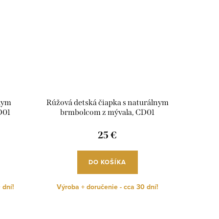
elym
Rúžová detská čiapka s naturálnym
D01
brmbolcom z mývala, CD01
25 €
DO KOŠÍKA
 dní!
Výroba + doručenie - cca 30 dní!