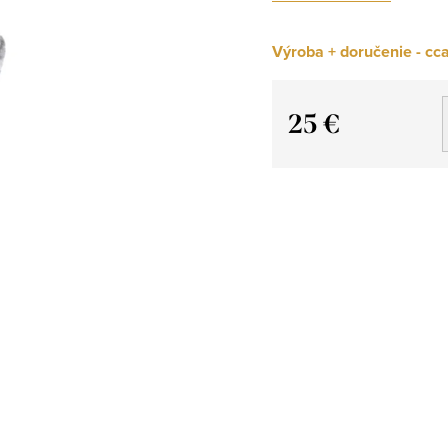
Výroba + doručenie - cca
25 €
Jednotková
cena: