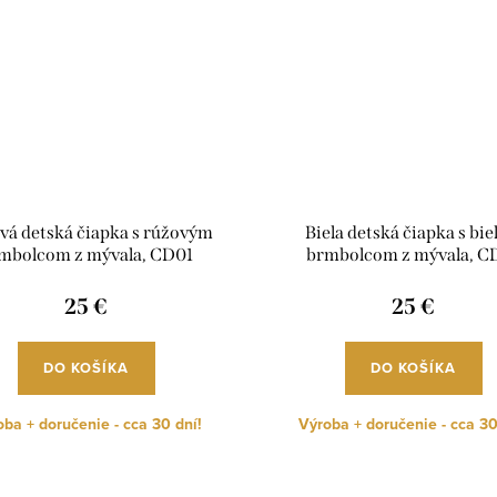
vá detská čiapka s rúžovým
Biela detská čiapka s bi
mbolcom z mývala, CD01
brmbolcom z mývala, C
25 €
25 €
DO KOŠÍKA
DO KOŠÍKA
ba + doručenie - cca 30 dní!
Výroba + doručenie - cca 30