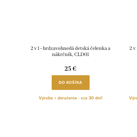
2 v 1 - hrdzavohnedá detská čelenka a
2 v
nákrčník, CLD01
25 €
DO KOŠÍKA
Výroba + doručenie - cca 30 dní!
Výro