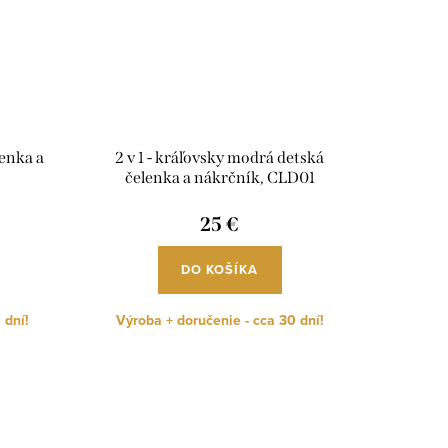
lenka a
2 v 1 - kráľovsky modrá detská
čelenka a nákrčník, CLD01
25 €
DO KOŠÍKA
 dní!
Výroba + doručenie - cca 30 dní!