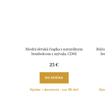
Modrá detská čiapka s naturálnym
Rúžo
brmbolcom z mývala, CD01
br
25 €
DO KOŠÍKA
Výroba + doručenie - cca 30 dní!
Výro