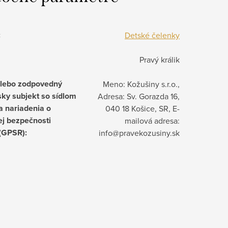
:
Detské čelenky
Pravý králik
alebo zodpovedný
Meno: Kožušiny s.r.o.,
ky subjekt so sídlom
Adresa: Sv. Gorazda 16,
a nariadenia o
040 18 Košice, SR, E-
j bezpečnosti
mailová adresa:
 (GPSR)
:
info@pravekozusiny.sk