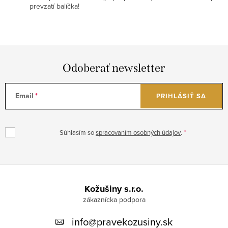
prevzatí balíčka!
Odoberať newsletter
Email
PRIHLÁSIŤ SA
Súhlasím so
spracovaním osobných údajov
.
Z
á
Kožušiny s.r.o.
p
info
@
pravekozusiny.sk
ä