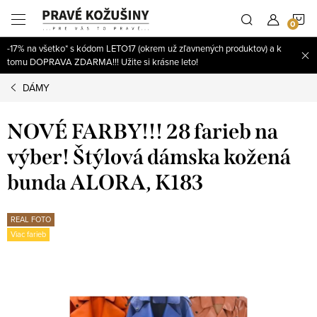
Prejsť
N
na
obsah
-17% na všetko* s kódom LETO17 (okrem už zľavnených produktov) a k
K
tomu DOPRAVA ZDARMA!!! Užite si krásne leto!
DÁMY
NOVÉ FARBY!!! 28 farieb na
výber! Štýlová dámska kožená
bunda ALORA, K183
REAL FOTO
Viac farieb