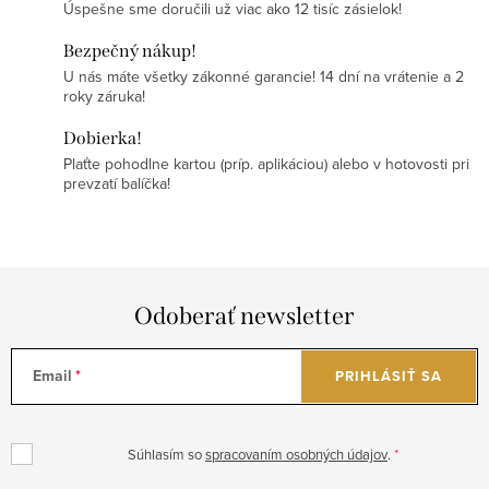
Úspešne sme doručili už viac ako 12 tisíc zásielok!
Bezpečný nákup!
U nás máte všetky zákonné garancie! 14 dní na vrátenie a 2
roky záruka!
Dobierka!
Plaťte pohodlne kartou (príp. aplikáciou) alebo v hotovosti pri
prevzatí balíčka!
Odoberať newsletter
Email
PRIHLÁSIŤ SA
Súhlasím so
spracovaním osobných údajov
.