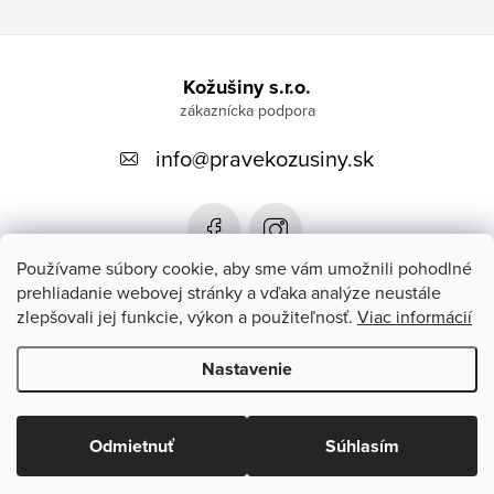
Z
á
Kožušiny s.r.o.
p
info
@
pravekozusiny.sk
ä
t
i
e
Používame súbory cookie, aby sme vám umožnili pohodlné
prehliadanie webovej stránky a vďaka analýze neustále
zlepšovali jej funkcie, výkon a použiteľnosť.
Viac informácií
Zákaznícky servis
Nastavenie
Copyright 2026
#PRAVEKOZUSINY.SK#
. Všetky práva vyhradené.
Upraviť nastavenie cookies
Odmietnuť
Súhlasím
Vytvoril Shoptet