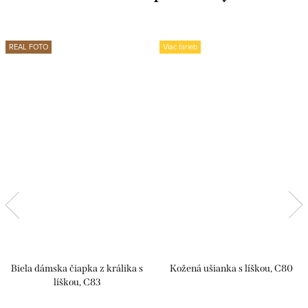
REAL FOTO
Viac farieb
Biela dámska čiapka z králika s
Kožená ušianka s líškou, C80
líškou, C83