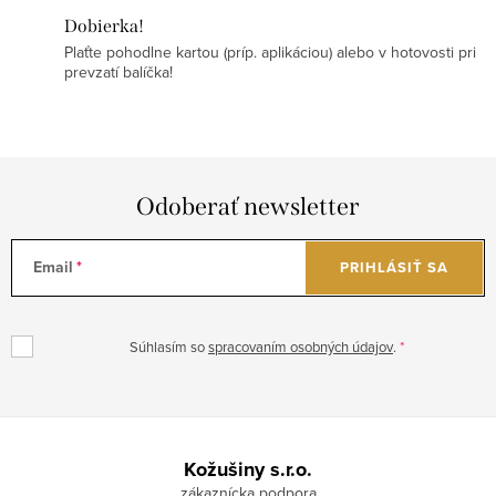
Dobierka!
Plaťte pohodlne kartou (príp. aplikáciou) alebo v hotovosti pri
prevzatí balíčka!
Odoberať newsletter
Email
PRIHLÁSIŤ SA
Súhlasím so
spracovaním osobných údajov
.
Z
á
Kožušiny s.r.o.