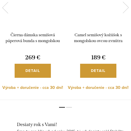
Čierna dámska semišová
Camel semišový kožúšok s
páperová bunda s mongolskou
mongolskou ovcou-zvnútra
ovcou, K229
králik, K309
269 €
189 €
DETAIL
DETAIL
Výroba + doručenie - cca 30 dní!
Výroba + doručenie - cca 30 dní!
Desiaty rok s Vami!