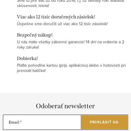
Sme tu pre Vás už od roku 2016, t.j. už desiaty rok! Stabilita,
skúsenosti, istota!
Viac ako 12 tisíc doručených zásielok!
Úspešne sme doručili už viac ako 12 tisíc zásielok!
Bezpečný nákup!
U nás máte všetky zákonné garancie! 14 dní na vrátenie a 2
roky záruka!
Dobierka!
Plaťte pohodlne kartou (príp. aplikáciou) alebo v hotovosti pri
prevzatí balíčka!
Odoberať newsletter
Email
PRIHLÁSIŤ SA