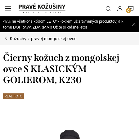
Prejsť
N
na
obsah
-17% na všetko* s kódom LETO17 (okrem už zľavnených produktov) a k
K
tomu DOPRAVA ZDARMA!!! Užite si krásne leto!
Kožuchy z pravej mongolskej ovce
Čierny kožuch z mongolskej
ovce S KLASICKÝM
GOLIEROM, K230
REAL FOTO