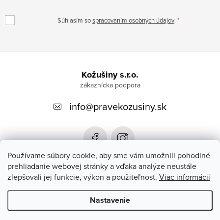
Súhlasím so
spracovaním osobných údajov
.
Z
á
Kožušiny s.r.o.
p
info
@
pravekozusiny.sk
ä
t
i
e
Používame súbory cookie, aby sme vám umožnili pohodlné
prehliadanie webovej stránky a vďaka analýze neustále
zlepšovali jej funkcie, výkon a použiteľnosť.
Viac informácií
Zákaznícky servis
Nastavenie
Copyright 2026
#PRAVEKOZUSINY.SK#
. Všetky práva vyhradené.