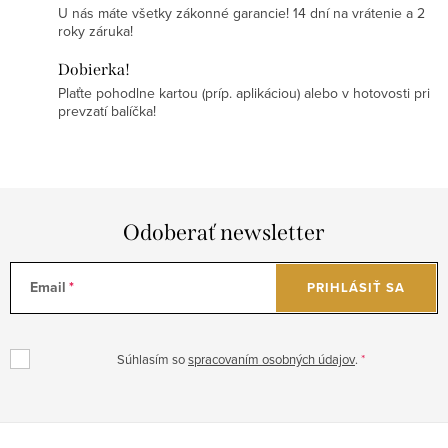
U nás máte všetky zákonné garancie! 14 dní na vrátenie a 2
roky záruka!
Dobierka!
Plaťte pohodlne kartou (príp. aplikáciou) alebo v hotovosti pri
prevzatí balíčka!
Odoberať newsletter
Email
PRIHLÁSIŤ SA
Súhlasím so
spracovaním osobných údajov
.
Z