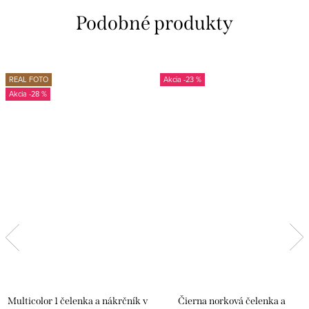
REAL FOTO
-23 %
-28 %
Multicolor 1 čelenka a nákrčník v
Čierna norková čelenka a